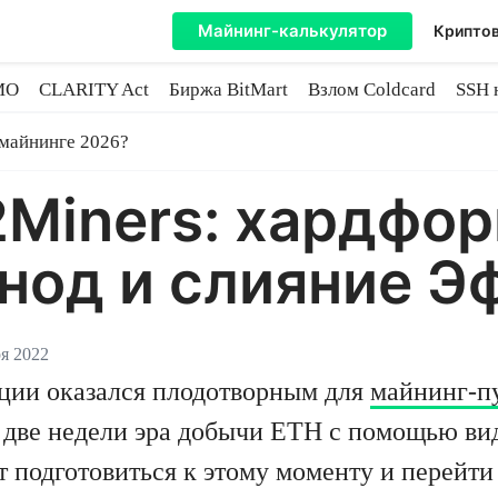
Майнинг-калькулятор
Криптов
MO
CLARITY Act
Биржа BitMart
Взлом Coldcard
SSH 
инге
 майнинге 2026?
2Miners: хардфор
нод и слияние 
ря 2022
иции оказался плодотворным для
майнинг-пу
е две недели эра добычи ETH с помощью ви
 подготовиться к этому моменту и перейти