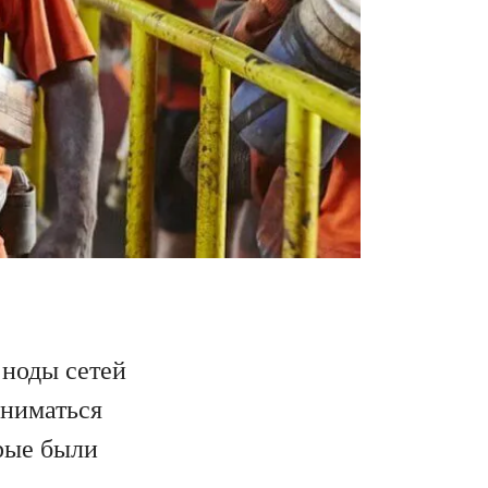
 ноды сетей
аниматься
рые были