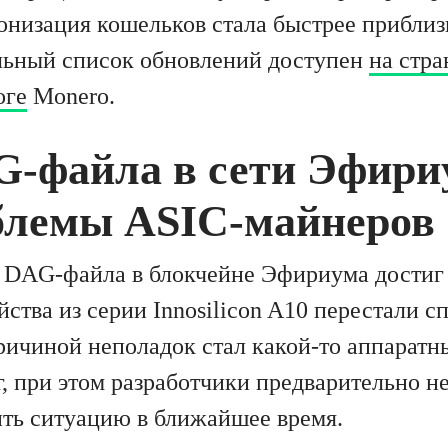
ронизация кошельков стала быстрее приблиз
льный список обновлений доступен
на стра
оге
Monero.
G-файла в сети Эфириу
блемы ASIC-майнеров
р DAG-файла в блокчейне Эфириума достиг 
йства из серии Innosilicon A10 перестали с
ичиной неполадок стал какой-то аппаратн
, при этом разработчики предварительно н
ить ситуацию в ближайшее время.