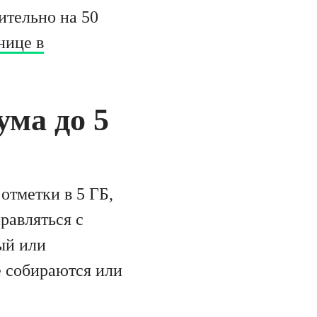
ительно на 50
нице в
ма до 5
отметки в 5 ГБ,
правляться с
ый или
е собираются или