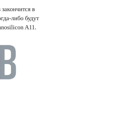
закончится в
огда-либо будут
nosilicon A11.