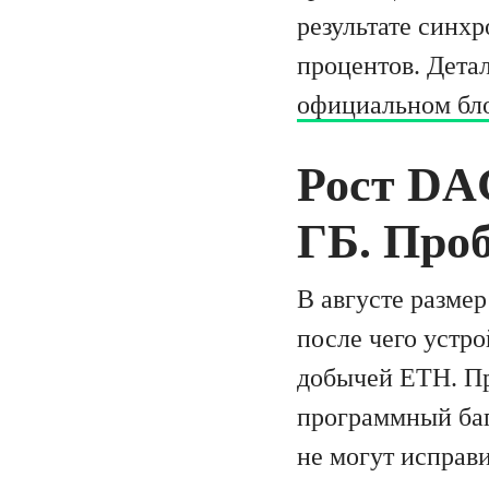
результате синх
процентов. Дета
официальном бл
Рост DA
ГБ. Про
В августе разме
после чего устро
добычей ETH. Пр
программный баг
не могут исправ