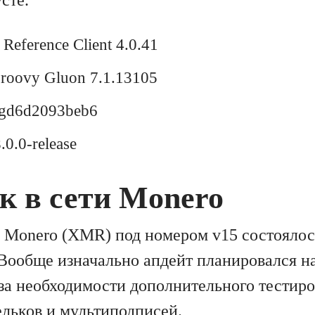
 Reference Client 4.0.41
roovy Gluon 7.1.13105
-gd6d2093beb6
0.0-release
к в сети Monero
 Monero (XMR) под номером v15 состоялось
 Вообще изначально апдейт планировался н
-за необходимости дополнительного тестир
льков и мультиподписей.