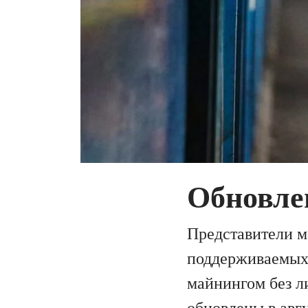
Обновле
Представители м
поддерживаемых 
майнингом без л
обновлены в авгу