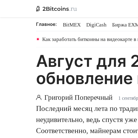
Главное:
BitMEX
DigiCash
Биржа EX
Ethereum на PoS
Shares в майн
Как заработать биткоины на видеокарте в
Август для 
обновление 
Григорий Поперечный
1 сентяб
Последний месяц лета по трад
неудивительно, ведь спустя уж
Соответственно, майнерам стоит