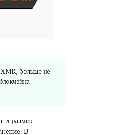
 XMR, больше не
 блокчейна
шил размер
анение. В