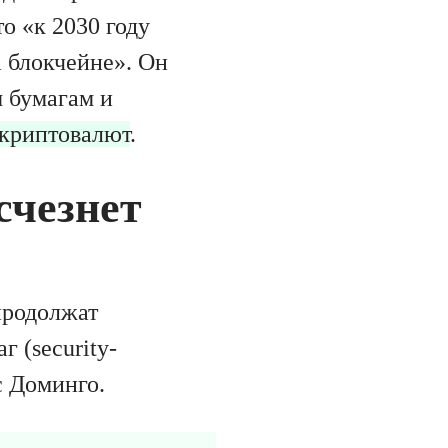
о «к 2030 году
 блокчейне». Он
 бумагам и
 криптовалют
.
счезнет
родолжат
 (security-
с Доминго.