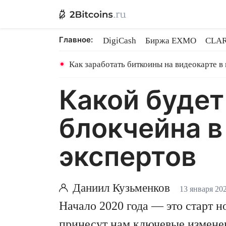
Главное:
DigiCash
Биржа EXMO
CLAR
Шары в майнинге
BitMEX закр
Как заработать биткоины на видеокарте в
Какой будет
блокчейна в
экспертов
Даниил Кузьменков
13 января 20
Начало 2020 года — это старт 
принесут нам ключевые изменен