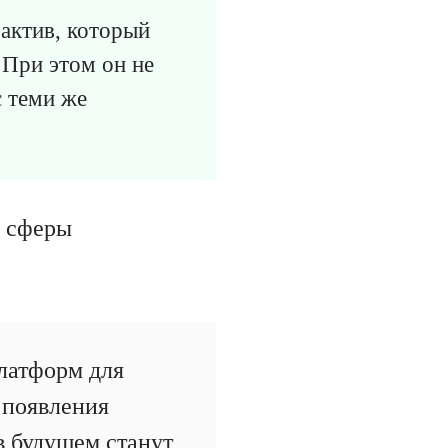
актив, который
 При этом он не
с теми же
а сферы
латформ для
 появления
в будущем станут