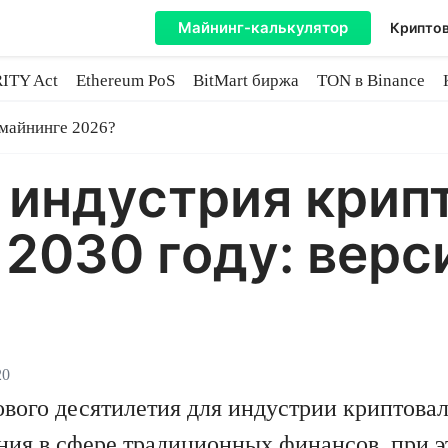
Майнинг-калькулятор
Криптов
ITY Act
Ethereum PoS
BitMart биржа
TON в Binance
ытие
 майнинге 2026?
 индустрия крип
 2030 году: верс
20
нового десятилетия для индустрии криптова
ия в сфере традиционных финансов, при э