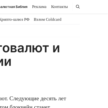
Поиск
Поиск
Реклама
Контакты
алютная Библия
Крипто-шлюз РФ
Взлом Coldcard
товалют и
ии
лют. Следующие десять лет
том блокчейн станет