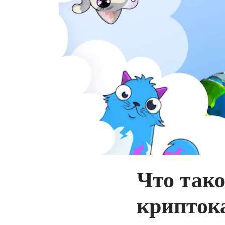
Что так
крипток