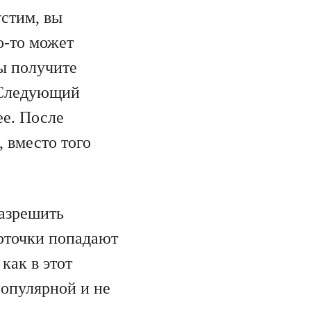
стим, вы
о-то может
Вы получите
 Следующий
ее. После
 вместо того
разрешить
рточки попадают
как в этот
популярной и не