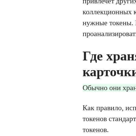
привлечёт други
коллекционных к
нужные токены. 
проанализироват
Где хра
карточк
Обычно они хран
Как правило, ис
токенов стандар
токенов.