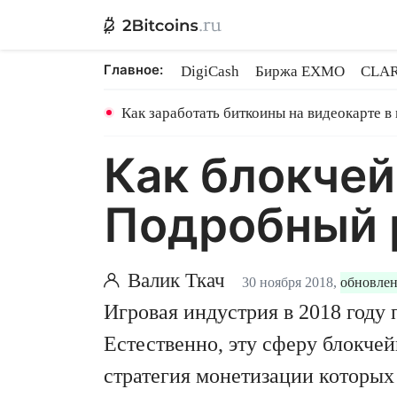
Главное:
DigiCash
Биржа EXMO
CLAR
Ethereum на PoS
Кредит на Bit
Как заработать биткоины на видеокарте в
Как блокчей
Подробный 
Валик Ткач
30 ноября 2018,
обновлен
Игровая индустрия в 2018 году
Естественно, эту сферу блокчей
стратегия монетизации которых