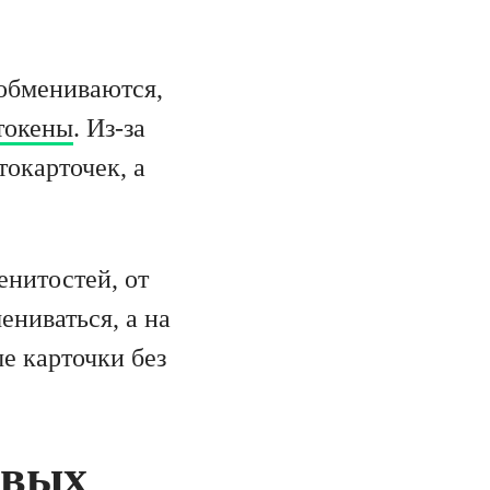
 обмениваются,
токены
. Из-за
окарточек, а
енитостей, от
ениваться, а на
е карточки без
овых