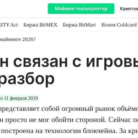
Майнинг-калькулятор
Криптов
ITY Act
Биржа BitMEX
Биржа BitMart
Взлом Coldcard
coin
 майнинге 2026?
н связан с игро
разбор
о 11 февраля 2019
 представляет собой огромный рынок объём
н просто не мог обойти стороной. Сейчас п
 построена на технологии блокчейна. За к