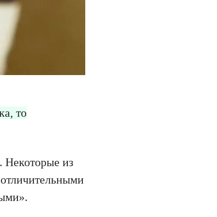
ка, то
. Некоторые из
т отличительными
ыми».