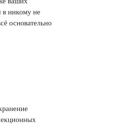
пке ваших
 в никому не
всё основательно
хранение
ллекционных