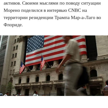
активов. Своими мыслями по поводу ситуации
Морено поделился в интервью CNBC на
территории резиденции Трампа Мар-а-Лаго во
Флориде.