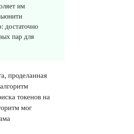
оляет им
мьюнити
о: достаточно
вых пар для
а, проделанная
 алгоритм
иска токенов на
горитм мог
сама