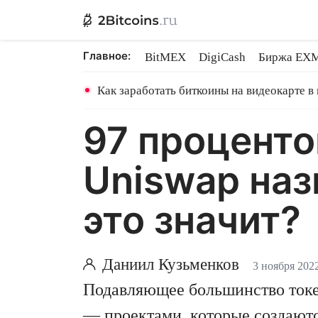
Главное:
BitMEX
DigiCash
Биржа EX
Ethereum на PoS
Shares в майн
Как заработать биткоины на видеокарте в
97 проценто
Uniswap на
это значит?
Даниил Кузьменков
3 ноября 202
Подавляющее большинство токе
— проектами, которые создают