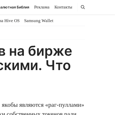
Поиск
Поиск
Реклама
Контакты
алютная Библия
на Hive OS
Samsung Wallet
в на бирже
скими. Что
 якобы являются «раг-пуллами»
и собственных токенов ради