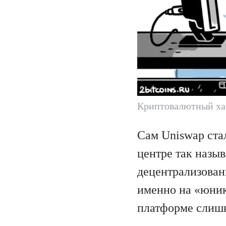
Криптовалютный ха
Сам Uniswap стал
центре так назыв
децентрализован
именно на «юник
платформе слишк