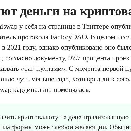
яют деньги на крипто
iswap у себя на странице в Твиттере опубл
итель протокола FactoryDAO. В целом исс
в 2021 году, однако опубликовано оно был
т, согласно документу, 97.7 процента проек
азвать «раг-пуллами». С момента первой 
ошло чуть меньше года, хотя вряд ли к се
swap кардинально поменялась.
бавить криптовалюту на децентрализованную
 платформы может любой желающий. Обычно