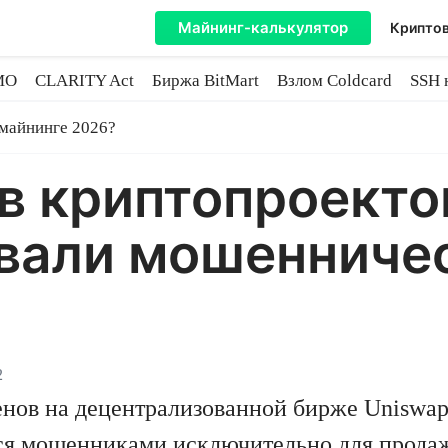
Майнинг-калькулятор
Криптов
MO
CLARITY Act
Биржа BitMart
Взлом Coldcard
SSH 
инге
 майнинге 2026?
в криптопроекто
звали мошенниче
2
нов на децентрализованной бирже Uniswap
ся мошенниками исключительно для продаж