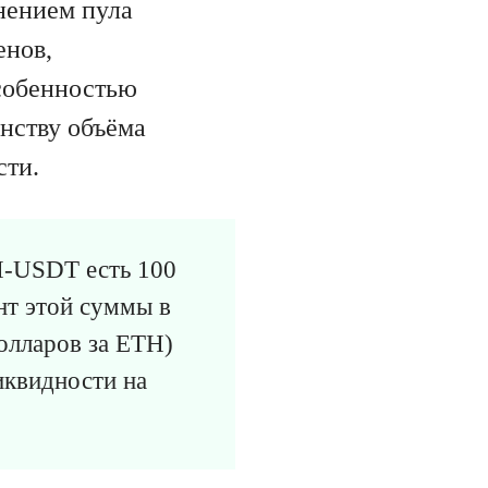
нением пула
енов,
собенностью
енству объёма
сти.
TH-USDT есть 100
нт этой суммы в
олларов за ETH)
иквидности на