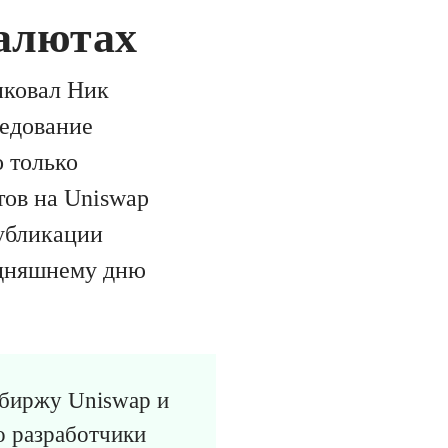
валютах
иковал Ник
ледование
о только
тов на Uniswap
публикации
годняшнему дню
 биржу Uniswap и
 разработчики