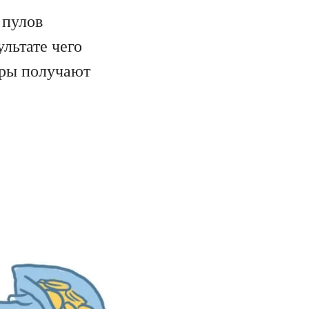
 пулов
ультате чего
оры получают