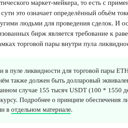
тического маркет-мейкера, то есть с приме
 сути это означает определённый объём ток
угими людьми для проведения сделок. И о
изованных бирж является требование к рав
амках торговой пары внутри пула ликвидно
ли в пуле ликвидности для торговой пары E
 нём также должен быть долларовый эквивале
данном случае 155 тысяч USDT (100 * 1550 д
курсу. Подробнее о принципе обеспечения л
ли в
отдельном материале
.