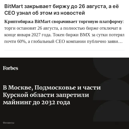
BitMart закрывает биржу до 26 августа, а её
CEO узнал об этом из новостей
Криптобиржа BitMart сворачивает торговую платформу
:
торги остановят 26 августа, а полностью бирже отключат в
конце января 2027 года. Токен биржи BMX за сутки потерял
почти 60%, а глобальный CEO компании публично заявил,
что его уволили за два дня до объявления и о закрытии он
узнал вместе со всеми.