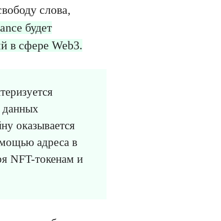
свободу слова,
ance будет
й в сфере Web3.
теризуется
 данных
йну оказывается
омощью адреса в
ря NFT-токенам и