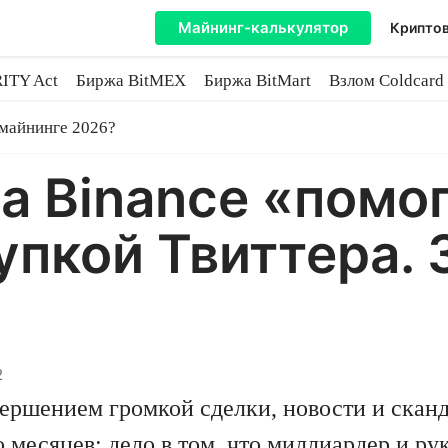
Майнинг-калькулятор
Криптов
ITY Act
Биржа BitMEX
Биржа BitMart
Взлом Coldcard
coin
 майнинге 2026?
а Binance «помо
упкой Твиттера. 
2
ершением громкой сделки, новости и скан
 месяцев: дело в том, что миллиардер и ру