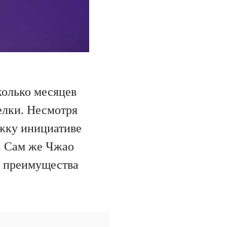
колько месяцев
елки. Несмотря
ржку инициативе
а. Сам же Чжао
е преимущества