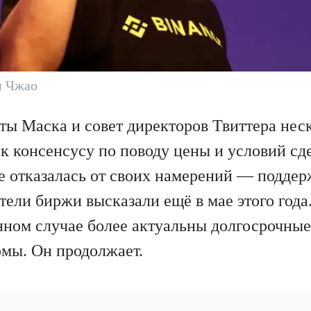
н Чжао
ы Маска и совет директоров Твиттера нес
 к консенсусу по поводу цены и условий сд
 не отказалась от своих намерений — подде
тели биржи высказали ещё в мае этого год
данном случае более актуальны долгосрочны
мы. Он продолжает.