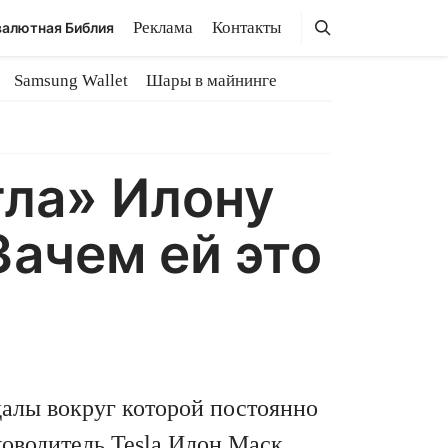
Поиск
Поиск
Реклама
Контакты
алютная Библия
Samsung Wallet
Шары в майнинге
гла» Илону
Зачем ей это
далы вокруг которой постоянно
ководитель Tesla Илон Маск