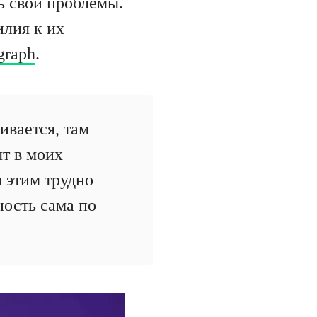
ть свои проблемы.
илия к их
graph
.
ивается, там
т в моих
 этим трудно
ность сама по