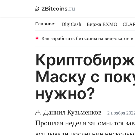
Главное:
DigiCash
Биржа EXMO
CLAR
Ethereum на PoS
Кредит на Bit
Как заработать биткоины на видеокарте в
Криптобирж
Маску с пок
нужно?
Даниил Кузьменков
2 ноября 202
Прошлая неделя запомнится зав
всплывали последние несколько