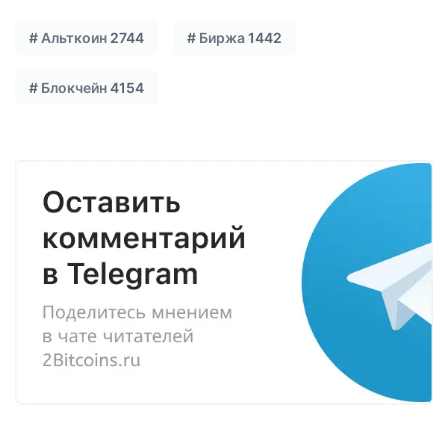
#
Альткоин
2744
#
Биржа
1442
#
Блокчейн
4154