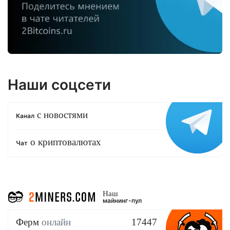
Наши соцсети
с новостями
Канал
о криптовалютах
Чат
Наш
майнинг-пул
Ферм
онлайн
17447