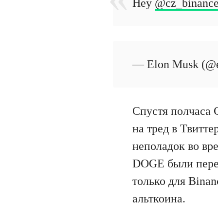
Hey
@cz_binanc
— Elon Musk (@
Спустя полчаса 
на тред в Твитте
неполадок во вр
DOGE были пер
только для Binan
альткоина.