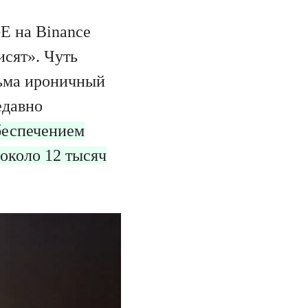
GE на Binance
исят». Чуть
сьма ироничный
едавно
беспечением
 около 12 тысяч