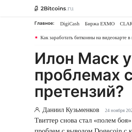
Главное:
DigiCash
Биржа EXMO
CLAR
Binance TON GRAM
Shares в 
Как заработать биткоины на видеокарте в
Илон Маск у
проблемах с
претензий?
Даниил Кузьменков
24 ноября 20
Твиттер снова стал «полем боя
проблем с выводом
Dogecoin
с 