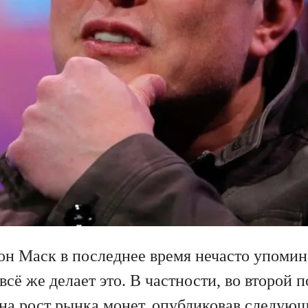
он Маск в последнее время нечасто упоми
всё же делает это. В частности, во второй 
 на рост рынка монет, опубликовав следую