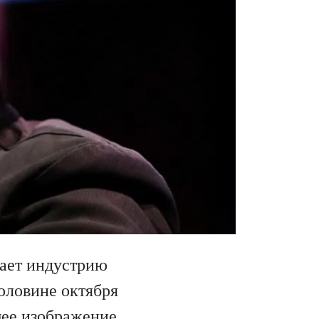
нает индустрию
половине октября
щее изображение.