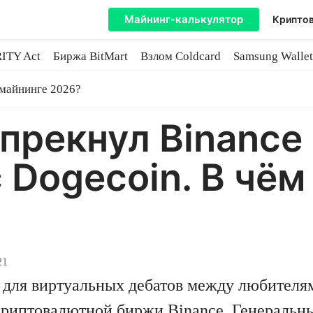
Майнинг-калькулятор
Криптов
ITY Act
Биржа BitMart
Взлом Coldcard
Samsung Wallet
майнинге
 майнинге 2026?
прекнул Binance 
 Dogecoin. В чём
21
» для виртуальных дебатов между любителя
криптовалютной биржи Binance. Генеральны