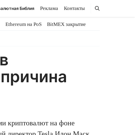
Поиск
Поиск
Реклама
Контакты
алютная Библия
Ethereum на PoS
BitMEX закрытие
в
 причина
ми криптовалют на фоне
й директор Tesla Илон Маск,