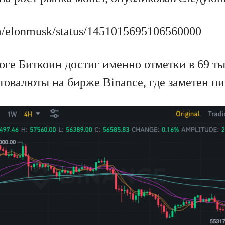
com/elonmusk/status/1451015695106560000
тоге Биткоин достиг именно отметки в 69 т
товалюты на бирже Binance, где заметен пи