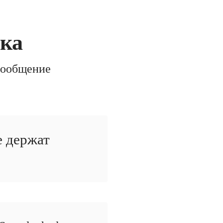
ска
сообщение
е держат