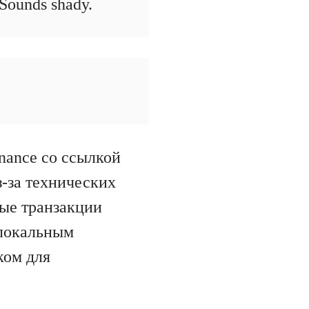
 Sounds shady.
nance со ссылкой
з-за технических
рые транзакции
 локальным
ком для