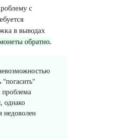
проблему с
ебуется
ржка в выводах
 монеты обратно.
 невозможностью
 "погасить"
а проблема
, однако
ся недоволен