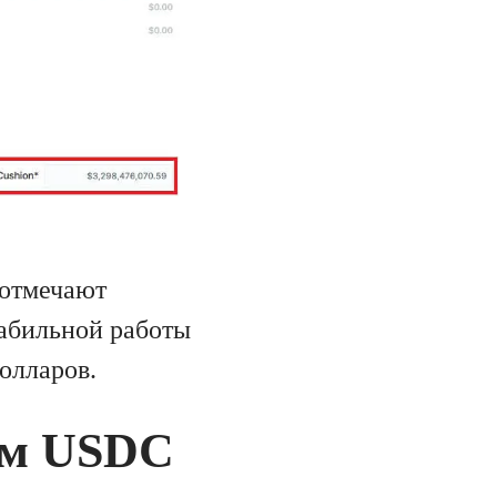
 отмечают
табильной работы
олларов.
ом USDC