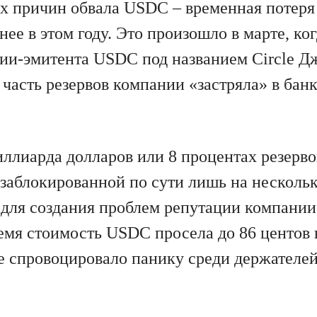
х причин обвала USDC – временная потеря 
ее в этом году. Это произошло в марте, ко
ии-эмитента USDC под названием Circle 
о часть резервов компании «застряла» в бан
иллиарда долларов или 8 процентах резервов
заблокированной по сути лишь на несколько
 для создания проблем репутации компании
ремя стоимость USDC просела до 86 центов 
же спровоцировало панику среди держателе