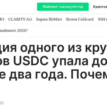
Майнинг-калькулятор
Криптов
MO
CLARITY Act
Биржа BitMart
Взлом Coldcard
SSH 
инге
 майнинге 2026?
ия одного из кр
ов USDC упала д
е два года. Поче
023