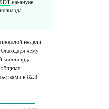
SDT
накануне
миллиарда
е прошлой недели
 благодаря чему
29 миллиарда
у общими
ьствами в 82.8