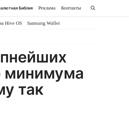
Поиск
Поиск
Реклама
Контакты
алютная Библия
на Hive OS
Samsung Wallet
упнейших
о минимума
му так