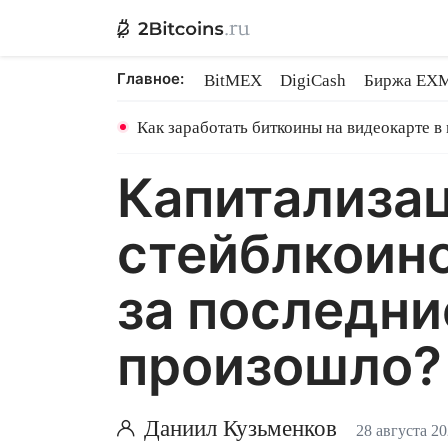
Главное:
BitMEX
DigiCash
Биржа EX
Ethereum на PoS
Shares в майн
Как заработать биткоины на видеокарте в
Капитализац
стейблкоин
за последни
произошло?
Даниил Кузьменков
28 августа 2