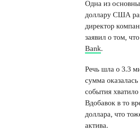
Одна из основны
доллару США ран
директор компан
заявил о том, чт
Bank
.
Речь шла о 3.3 м
сумма оказалась 
события хватило
Вдобавок в то в
доллара, что то
актива.