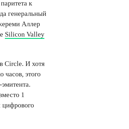
паритета к
гда генеральный
Джереми Аллер
ке
Silicon Valley
 Circle. И хотя
 часов, этого
-эмитента.
вместо 1
й цифрового