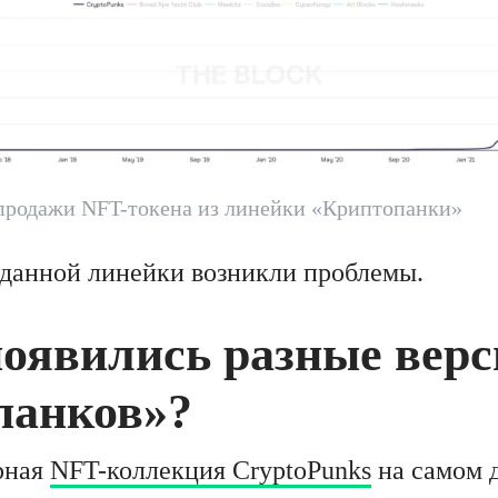
продажи NFT-токена из линейки «Криптопанки»
 данной линейки возникли проблемы.
появились разные вер
панков»?
рная
NFT-коллекция CryptoPunks
на самом д