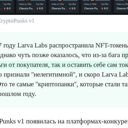
ryptoPunks v1
 году Larva Labs распространила NFT-токены
днако чуть позже оказалось, что из-за бага
п
ги от покупателя, так и оставить себе сам то
 признали "нелегитимной", и скоро Larva La
Это те самые "криптопанки", которые стали т
рошлом году.
Punks v1 появилась на платформах-конкуре