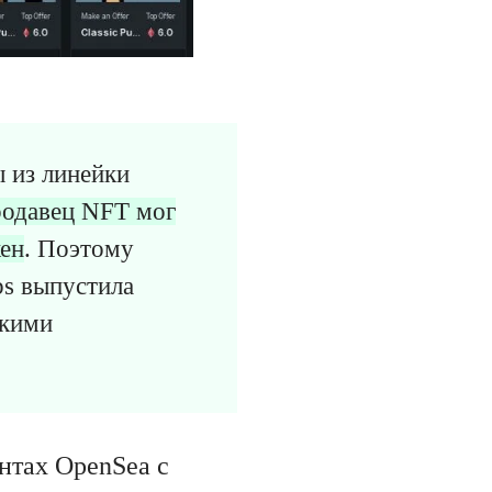
 из линейки
родавец NFT мог
кен
. Поэтому
bs выпустила
акими
нтах OpenSea с