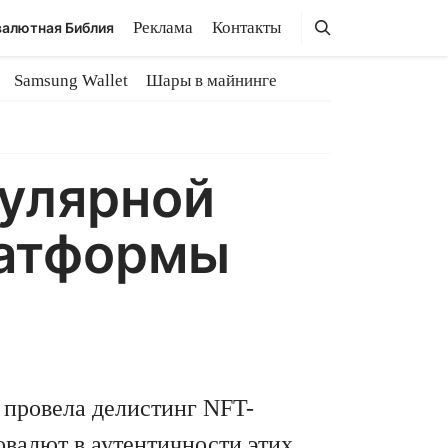
Поиск
Поиск
Реклама
Контакты
алютная Библия
Samsung Wallet
Шары в майнинге
пулярной
латформы
 провела делистинг NFT-
валют в аутентичности этих