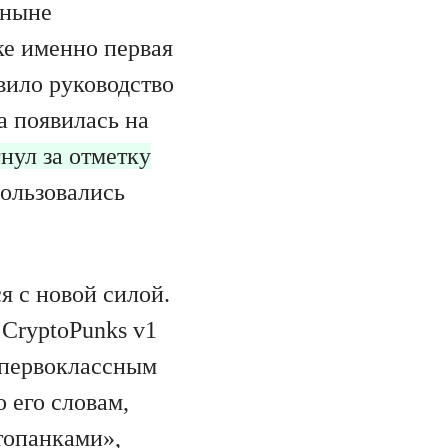
 ныне
ке именно первая
вило руководство
а появилась на
нул за отметку
ользовались
я с новой силой.
 CryptoPunks v1
 «первоклассным
 его словам,
топанками»,