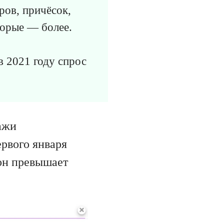
ров, причёсок,
торые — более.
в 2021 году спрос
ажи
ервого января
 он превышает