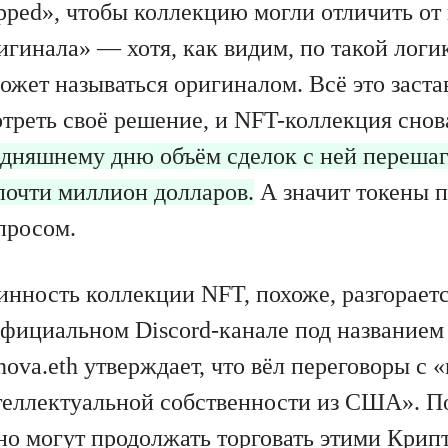
pped», чтобы коллекцию могли отличить от
игинала» — хотя, как видим, по такой логи
ожет называться оригиналом. Всё это заста
треть своё решение, и NFT-коллекция снов
одняшнему дню объём сделок с ней перешаг
почти миллион долларов.
А значит токены п
просом.
инность коллекции NFT, похоже, разгораетс
официальном Discord-канале под названием
nova.eth утверждает, что вёл переговоры с
теллектуальной собственности из США». По
но могут продолжать торговать этими Крип