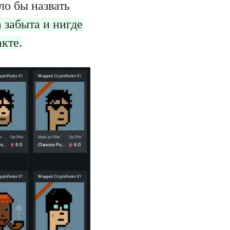
ло бы назвать
 забыта и нигде
акте.