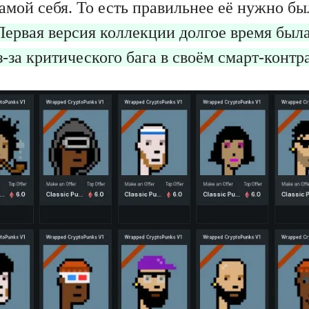
амой себя. То есть правильнее её нужно бы
Первая версия коллекции долгое время была
з-за критического бага в своём смарт-контр