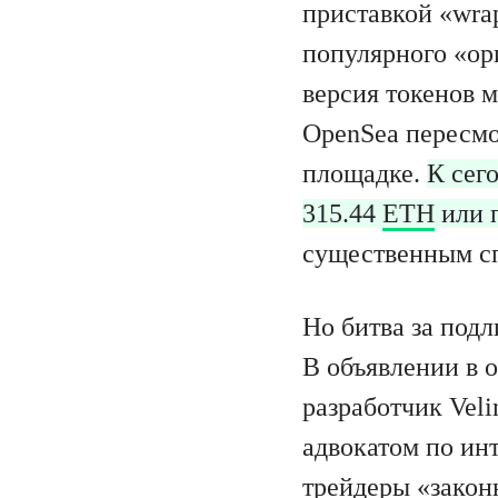
приставкой «wra
популярного «ор
версия токенов м
OpenSea пересмо
площадке.
К сег
315.44
ETH
или 
существенным с
Но битва за подл
В объявлении в 
разработчик Veli
адвокатом по ин
трейдеры «закон