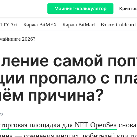
Майнинг-калькулятор
Криптов
ITY Act
Биржа BitMEX
Биржа BitMart
Взлом Coldcard
coin
 майнинге 2026?
оление самой по
ции пропало с п
чём причина?
22
я
торговая площадка для NFT OpenSea
снова
чина — сомнения многих любителей крипто