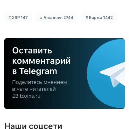
#
XRP
147
#
Альткоин
2744
#
Биржа
1442
Наши соцсети