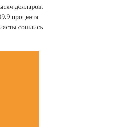
ысяч долларов.
99.9 процента
зиасты сошлись