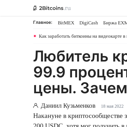
Главное:
BitMEX
DigiCash
Биржа EX
Ethereum на PoS
Shares в майн
Как заработать биткоины на видеокарте в
Любитель кр
99.9 процен
цены. Зачем
Даниил Кузьменков
18 мая 2022
Накануне в криптосообществе за
200
USDC
, хотя мог получить 