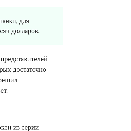
панки, для
сяч долларов.
 представителей
орых достаточно
 решил
ет.
кен из серии