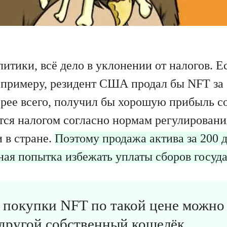
итики, всё дело в уклонении от налогов. Е
к примеру, резидент США продал бы NFT за
орее всего, получил бы хорошую прибыль со
тся налогом согласно нормам регулировани
 в стране.
Поэтому продажа актива за 200 
ная попытка избежать уплаты сборов госуда
я покупки NFT по такой цене можно
 другой собственный кошелёк.