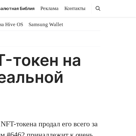
Поиск
Поиск
Реклама
Контакты
алютная Библия
на Hive OS
Samsung Wallet
-токен на
реальной
NFT-токена продал его всего за
ром #6462 принадлежит к очень