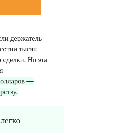
сли держатель
 сотни тысяч
 сделки. Но эта
я
долларов —
рству.
 легко