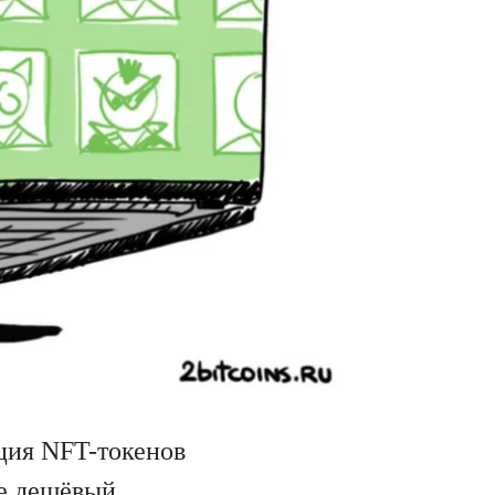
кция NFT-токенов
ее дешёвый