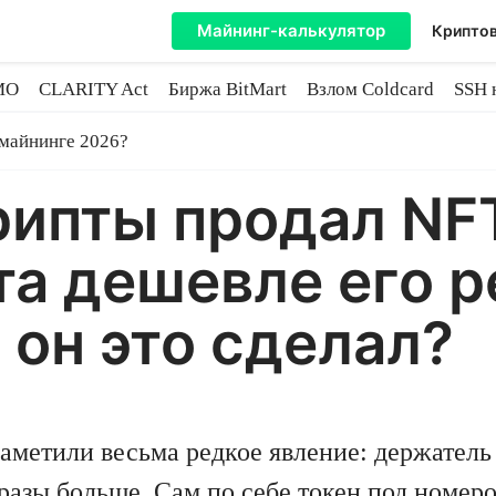
Майнинг-калькулятор
Криптов
MO
CLARITY Act
Биржа BitMart
Взлом Coldcard
SSH 
инге
 майнинге 2026?
ипты продал NFT
та дешевле его 
 он это сделал?
метили весьма редкое явление: держатель 
в разы больше. Сам по себе токен под номе