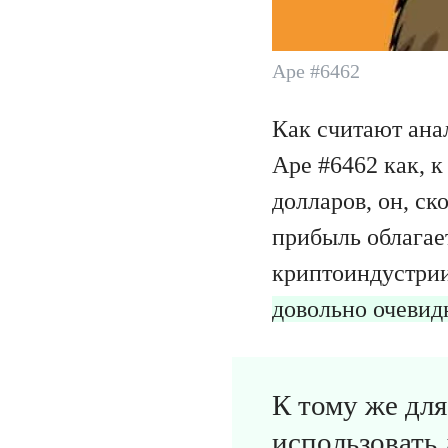
Ape #6462
Как считают анал
Ape #6462 как, 
долларов, он, ск
прибыль облагае
криптоиндустрии
довольно очевид
К тому же дл
использовать