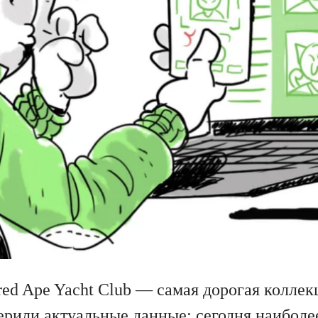
red Ape Yacht Club — самая дорогая колле
ерили актуальные данные: сегодня наибол