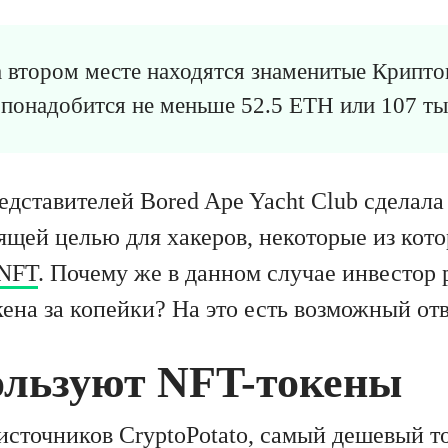
а втором месте находятся знаменитые Крипто
понадобится не меньше 52.5 ETH или 107 ты
едставителей Bored Ape Yacht Club сделала
ящей целью для хакеров, некоторые из кот
 NFT
. Почему же в данном случае инвестор
кена за копейки? На это есть возможный отв
ользуют NFT-токены
источников
CryptoPotato
, самый дешевый то