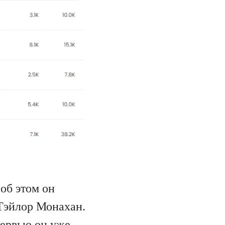
об этом он
Тэйлор Монахан.
тервью он уже