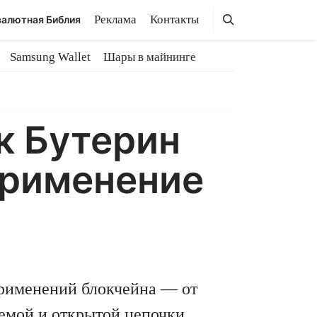
Поиск
Поиск
Реклама
Контакты
алютная Библия
Samsung Wallet
Шары в майнинге
к Бутерин
применение
применений блокчейна — от
емой и открытой цепочки