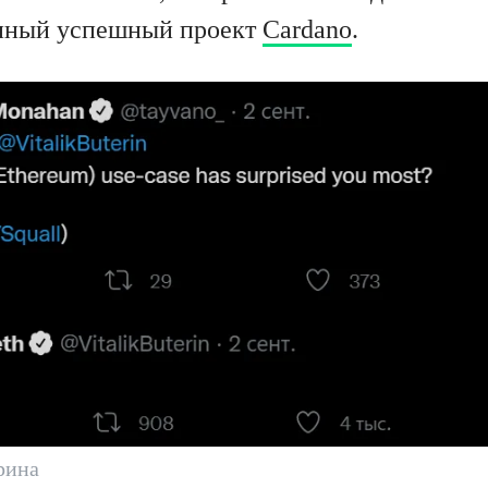
енный успешный проект
Cardano
.
рина