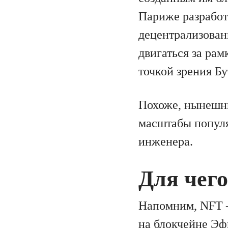
Париже разработ
децентрализован
двигаться за ра
точкой зрения Б
Похоже, нынешни
масштабы популя
инженера.
Для чег
Напомним, NFT
на блокчейне Э