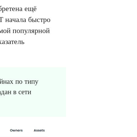
бретена ещё
FT начала быстро
амой популярной
казатель
йнах по типу
дан в сети