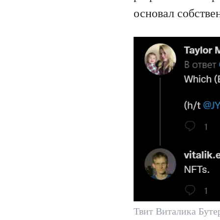
основал собств
Твит Виталика Буте