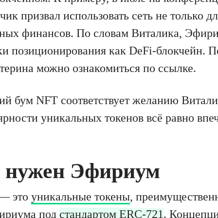
чик призвал использовать сеть не только д
ных финансов. По словам Виталика, Эфир
мки позиционирования как DeFi-блокчейн. П
утерина можно ознакомиться по ссылке.
й бум NFT соответствует желанию Витали
рности уникальных токенов всё равно впе
о нужен Эфириум
 — это
уникальные токены
, преимуществе
фириума под
стандартом ERC-721
. Концепци