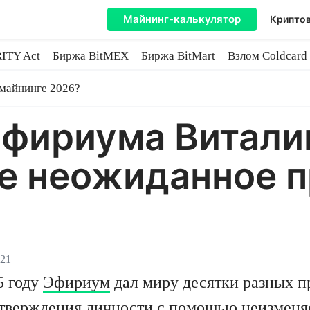
Майнинг-калькулятор
Криптов
ITY Act
Биржа BitMEX
Биржа BitMart
Взлом Coldcard
coin
 майнинге 2026?
Эфириума Витали
ое неожиданное 
021
5 году
Эфириум
дал миру десятки разных 
дтверждения личности с помощью неизменя