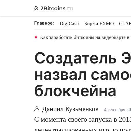
Главное:
DigiCash
Биржа EXMO
CLAR
Ethereum на PoS
Кредит на Bit
Как заработать биткоины на видеокарте в
Создатель 
назвал сам
блокчейна
Даниил Кузьменков
4 сентября 2
С момента своего запуска в 201
децентрализованных игр до по