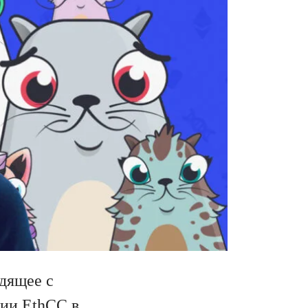
дящее с
ции EthCC в