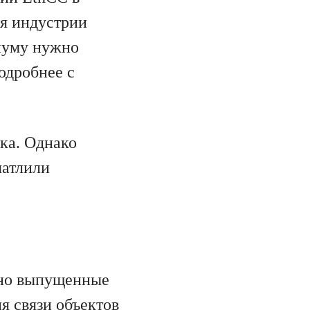
ля индустрии
иуму нужно
одробнее с
ка. Однако
чатлили
нно выпущенные
я связи объектов