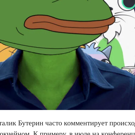
талик Бутерин часто комментирует происхо
окчейном. К примеру, в июле на конферен