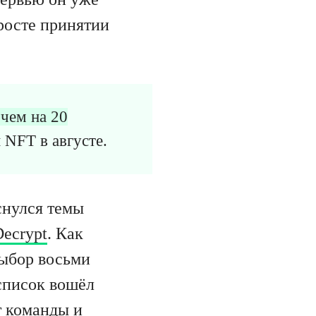
росте принятии
 чем на 20
 NFT в августе.
снулся темы
Decrypt
. Как
выбор восьми
 список вошёл
т команды и