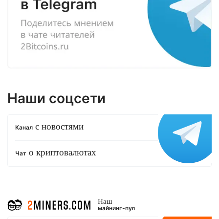
Наши соцсети
с новостями
Канал
о криптовалютах
Чат
Наш
майнинг-пул