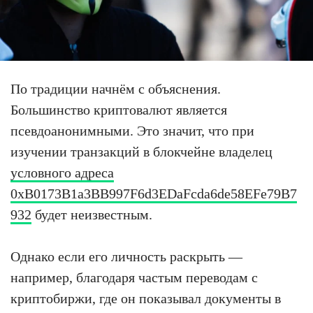
По традиции начнём с объяснения.
Большинство криптовалют является
псевдоанонимными. Это значит, что при
изучении транзакций в блокчейне владелец
условного адреса
0xB0173B1a3BB997F6d3EDaFcda6de58EFe79B7
932
будет неизвестным.
Однако если его личность раскрыть —
например, благодаря частым переводам с
криптобиржи, где он показывал документы в