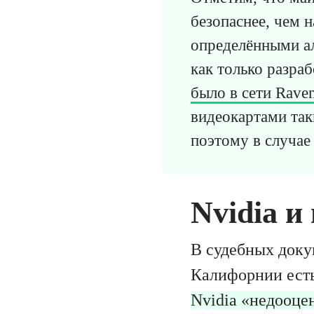
безопаснее, чем н
определёнными ал
как только разра
было в сети Rave
видеокартами так
поэтому в случае 
Nvidia и
В судебных доку
Калифорнии есть
Nvidia «недооце