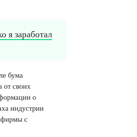
о я заработал
ле бума
а от своих
нформации о
раха индустрии
и фирмы с