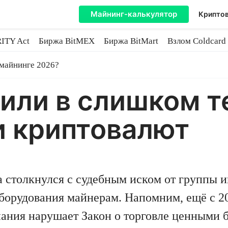
Майнинг-калькулятор
Криптов
ITY Act
Биржа BitMEX
Биржа BitMart
Взлом Coldcard
coin
 майнинге 2026?
нили в слишком т
и криптовалют
 столкнулся с судебным иском от группы и
борудования майнерам. Напомним, ещё с 20
мпания нарушает Закон о торговле ценными 