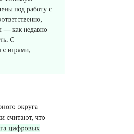
чены под работу с
оответственно,
м — как недавно
ть. С
 с играми,
рного округа
и считают, что
нга цифровых