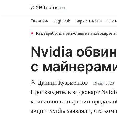
Главное:
DigiCash
Биржа EXMO
CLAR
Ethereum на PoS
Кредит на Bit
Как заработать биткоины на видеокарте в
Nvidia обви
с майнерам
Даниил Кузьменков
19 мая 2020
Производитель видеокарт Nvidia
компанию в сокрытии продаж о
акций Nvidia заявляли, что ко