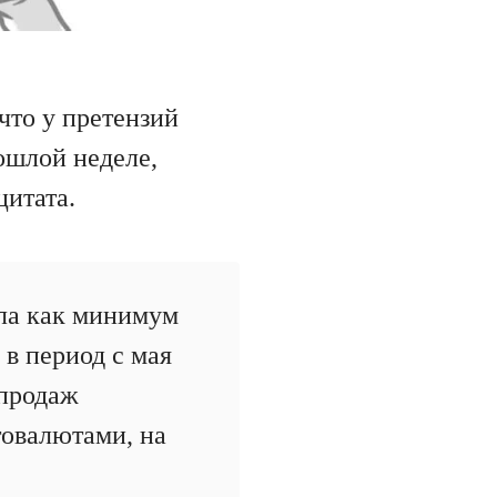
что у претензий
ошлой неделе,
цитата.
ла как минимум
в период с мая
 продаж
товалютами, на