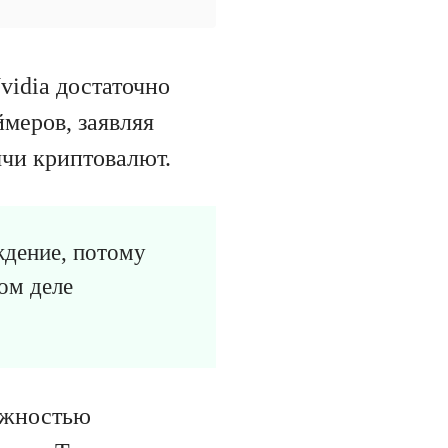
Nvidia достаточно
меров, заявляя
ычи криптовалют.
ждение, потому
ом деле
можностью