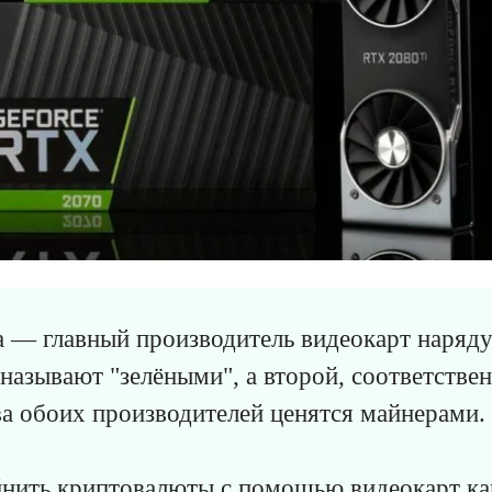
a — главный производитель видеокарт наряд
называют "зелёными", а второй, соответствен
а обоих производителей ценятся майнерами.
йнить криптовалюты с помощью видеокарт к