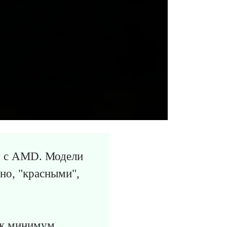
у с AMD. Модели
но, "красными",
ак минимум