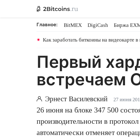
Главное:
BitMEX
DigiCash
Биржа EX
Ethereum на PoS
Shares в майн
Как заработать биткоины на видеокарте в
Первый хард
встречаем O
Эрнест Василевский
27 июня 20
26 июня на блоке 347 500 состо
производительности в протокол
автоматически отменяет операц