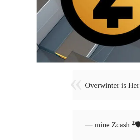
Overwinter is Her
— mine Zcash ᙇ