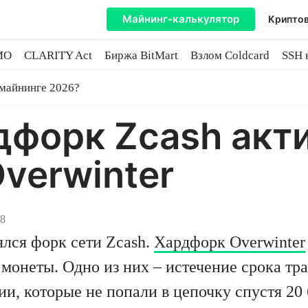
Майнинг-калькулятор
Криптов
MO
CLARITY Act
Биржа BitMart
Взлом Coldcard
SSH 
инге
 майнинге 2026?
форк Zcash акт
verwinter
18
ялся форк сети Zcash.
Хардфорк Overwinter
 монеты. Одно из них – истечение срока тр
ии, которые не попали в цепочку спустя 20