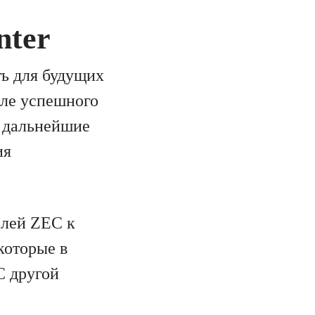
nter
ть для будущих
сле успешного
а дальнейшие
ия
елей ZEC к
которые в
С другой