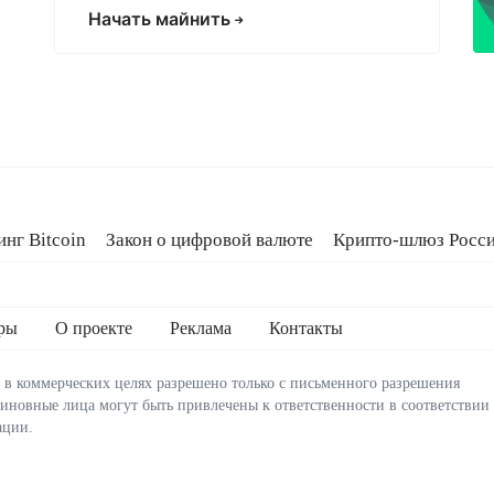
Начать майнить
нг Bitcoin
Закон о цифровой валюте
Крипто-шлюз Росс
oldcard
Кредит на Bitcoin
ры
О проекте
Реклама
Контакты
 в коммерческих целях разрешено только с письменного разрешения
виновные лица могут быть привлечены к ответственности в соответствии
ации.