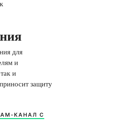
к
ения
ния для
елям и
так и
 приносит защиту
РАМ-КАНАЛ С