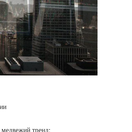
нии
й
медвежий тренд
;