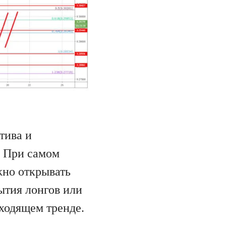
тива и
. При самом
жно открывать
ытия лонгов или
ходящем тренде.