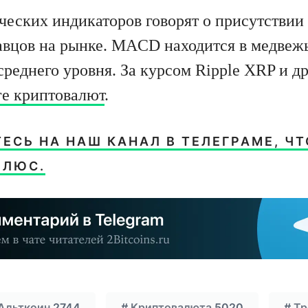
ческих индикаторов говорят о присутствии
авцов на рынке. MACD находится в медвежь
среднего уровня. За курсом Ripple XRP и д
ге криптовалют
.
СЬ НА НАШ КАНАЛ В ТЕЛЕГРАМЕ, ЧТ
ПЛЮС.
Альткоин
2744
#
Криптовалюта
5020
#
Тр