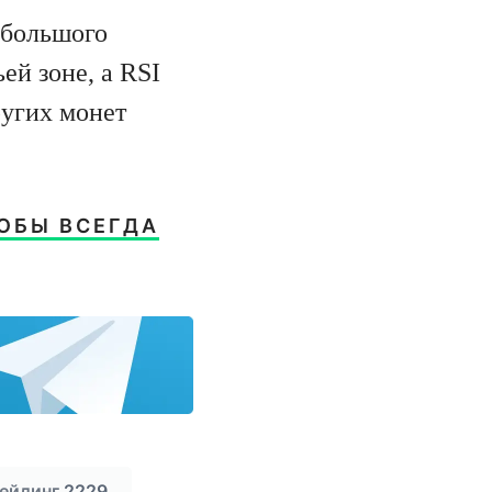
 большого
ей зоне, а RSI
ругих монет
ОБЫ ВСЕГДА
ейдинг
2229