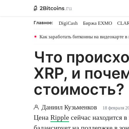
Главное:
DigiCash
Биржа EXMO
CLAR
Samsung Wallet
TON на Binanc
Как заработать биткоины на видеокарте в
Что происхо
XRP, и поче
стоимость?
Даниил Кузьменков
18 февраля 2
Цена
Ripple
сейчас находится в
балансирует на поддержке в зон