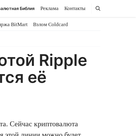
Поиск
Поиск
Реклама
Контакты
алютная Библия
иржа BitMart
Взлом Coldcard
той Ripple
тся её
ста. Сейчас криптовалюта
ия этой линии можно будет