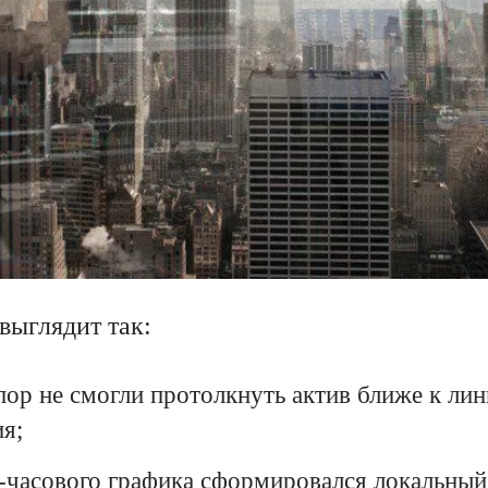
выглядит так:
пор не смогли протолкнуть актив ближе к ли
я;
4-часового графика сформировался локальны