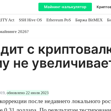
Майнинг-калькулятор
Криптов
ITY Act
SSH Hive OS
Ethereum PoS
Биржа BitMEX
Б
e
 майнинге 2026?
дит с криптовалю
му не увеличивае
019,
обновлено 22 июля 2023
 коррекции после недавнего локального ро
е 0,31 доллара. По результатам тестирован