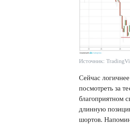
Источник: TradingV
Сейчас логичнее
посмотреть за т
благоприятном с
длинную позицию
шортов. Напомин