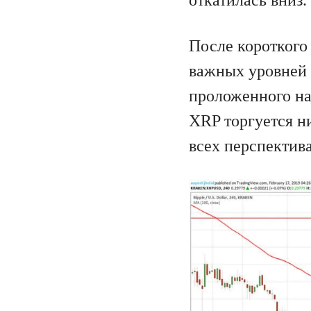
откатилась вниз.
После короткого 
важных уровней 
проложенного на 
XRP торгуется н
всех перспектив