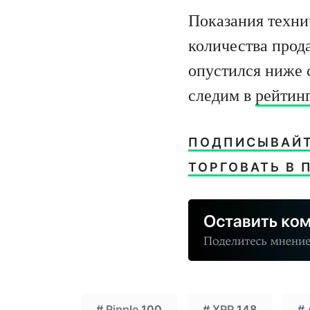
Показания техни
количества прод
опустился ниже 
следим в
рейтин
ПОДПИСЫВАЙТЕ
ТОРГОВАТЬ В 
#
Ripple
100
#
XRP
148
#