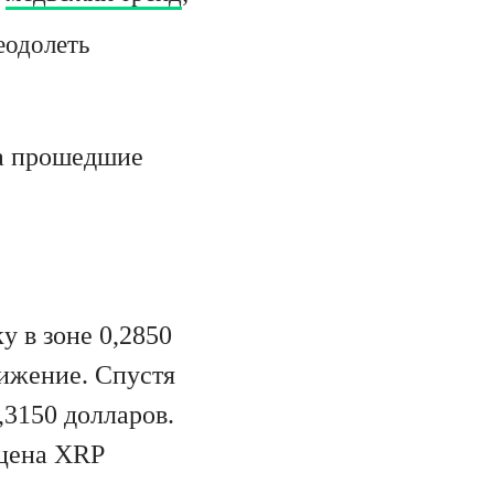
еодолеть
За прошедшие
 в зоне 0,2850
вижение. Спустя
,3150 долларов.
 цена XRP