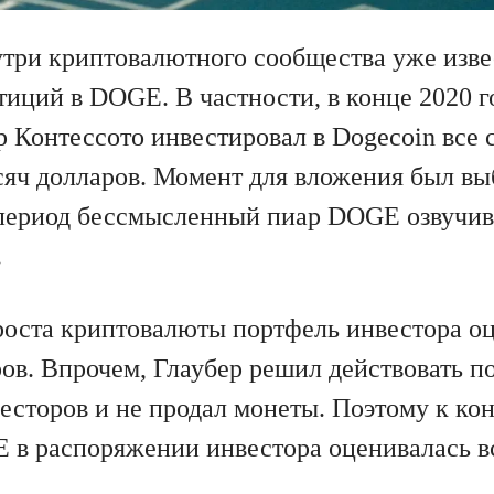
утри криптовалютного сообщества уже изв
тиций в DOGE. В частности, в конце 2020
р Контессото инвестировал в Dogecoin все 
сяч долларов. Момент для вложения был вы
 период бессмысленный пиар DOGE озвучив
.
 роста криптовалюты портфель инвестора оц
ов. Впрочем, Глаубер решил действовать п
сторов и не продал монеты. Поэтому к кон
 в распоряжении инвестора оценивалась вс