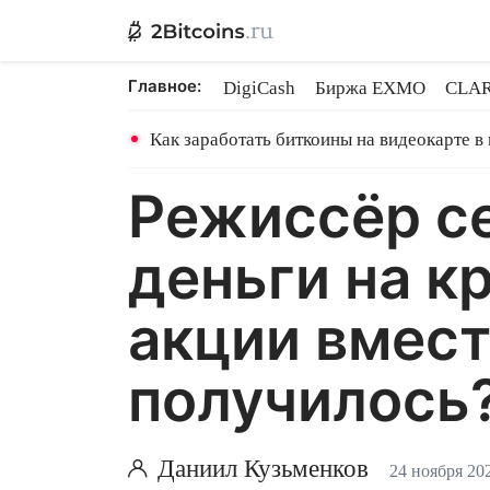
Главное:
DigiCash
Биржа EXMO
CLAR
Ethereum на PoS
Кредит на Bit
Как заработать биткоины на видеокарте в
Режиссёр се
деньги на к
акции вмест
получилось
Даниил Кузьменков
24 ноября 20