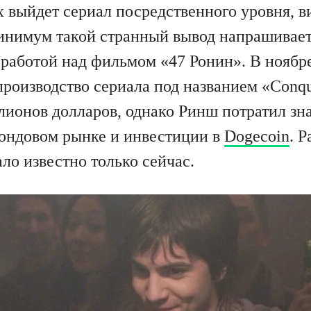
ix выйдет сериал посредственного уровня, 
инимум такой странный вывод напрашивает
 работой над фильмом «47 Ронин». В ноябр
 производство сериала под названием «Conq
лионов долларов, однако Ринш потратил зн
фондовом рынке и инвестиции в
Dogecoin
. 
ало известно только сейчас.