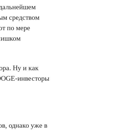
дальнейшем
ым средством
ют по мере
слишком
ора. Ну и как
е DOGE-инвесторы
в, однако уже в