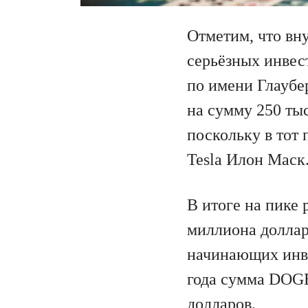
Отметим, что вн
серьёзных инвес
по имени Глаубе
на сумму 250 ты
поскольку в тот
Tesla Илон Маск
В итоге на пике
миллиона доллар
начинающих инве
года сумма DOGE
долларов.