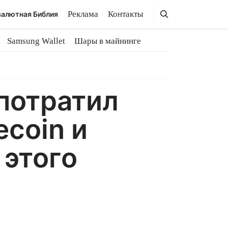
Поиск
Поиск
Реклама
Контакты
алютная Библия
Samsung Wallet
Шары в майнинге
 потратил
coin и
 этого