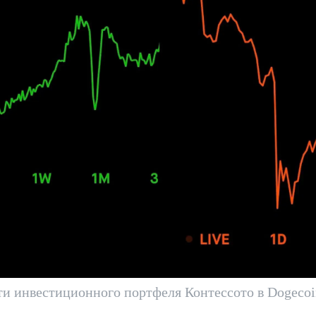
и инвестиционного портфеля Контессото в Dogecoi