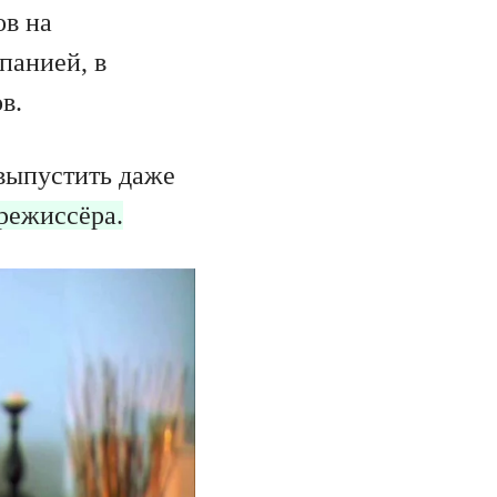
ов на
панией, в
в.
выпустить даже
режиссёра.