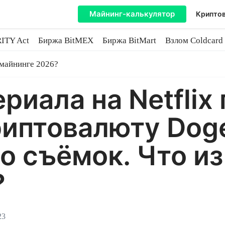
Майнинг-калькулятор
Криптов
ITY Act
Биржа BitMEX
Биржа BitMart
Взлом Coldcard
coin
 майнинге 2026?
риала на Netflix
риптовалюту Doge
о съёмок. Что из
?
23