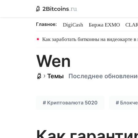
Главное:
DigiCash
Биржа EXMO
CLAR
Ethereum на PoS
Кредит на Bit
Как заработать биткоины на видеокарте в
Wen
Темы
Последнее обновлени
#
Криптовалюта
5020
#
Блокче
Как гаранти