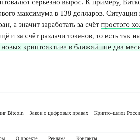
птовалют серьёзно вырос. К примеру, Битко
дового максимума в 138 долларов. Ситуация
н, а значит заработать за счёт
простого хо
ё и за счёт раздачи токенов, то есть так 
 новых криптоактива в ближайшие два меся
нг Bitcoin
Закон о цифровых правах
Крипто-шлюз Росс
тная библия
Эксплойт Coldcard
ры
О проекте
Реклама
Контакты