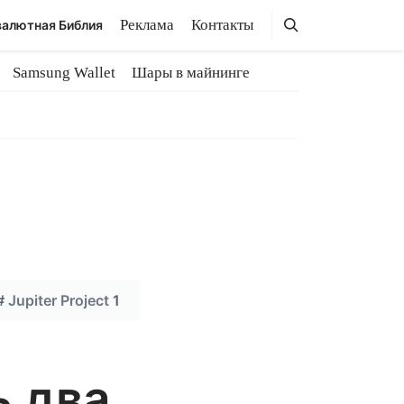
Поиск
Поиск
Реклама
Контакты
алютная Библия
Samsung Wallet
Шары в майнинге
#
Jupiter Project
1
ь два