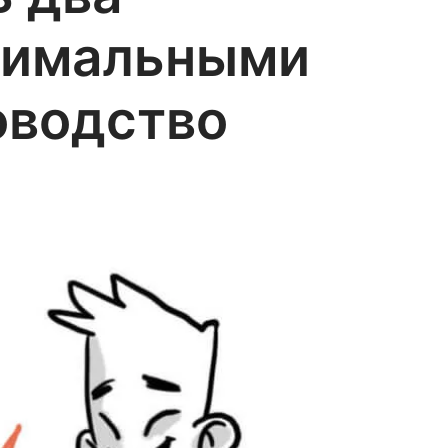
инимальными
оводство