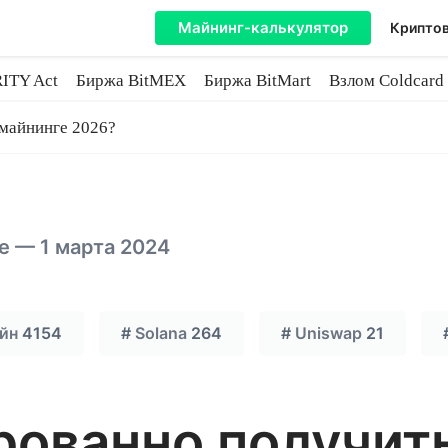
Майнинг-калькулятор
Криптов
ITY Act
Биржа BitMEX
Биржа BitMart
Взлом Coldcard
coin
 майнинге 2026?
е — 1 марта 2024
йн
4154
#
Solana
264
#
Uniswap
21
рованно получит