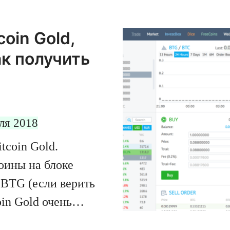
coin Gold,
ак получить
ля 2018
tcoin Gold.
оины на блоке
 BTG (если верить
oin Gold очень
на обман,