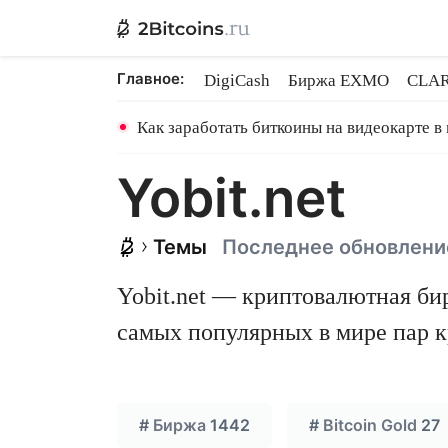
Главное:
DigiCash
Биржа EXMO
CLAR
Ethereum на PoS
Кредит на Bit
Как заработать биткоины на видеокарте в
Yobit.net
Темы
Последнее обновление
Yobit.net — криптовалютная би
самых популярных в мире пар к
#
Биржа
1442
#
Bitcoin Gold
27