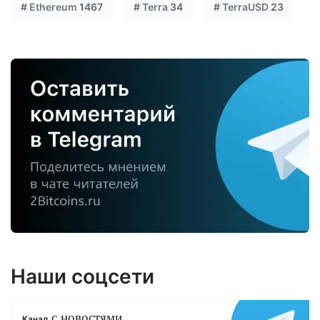
#
Ethereum
1467
#
Terra
34
#
TerraUSD
23
Наши соцсети
с новостями
Канал