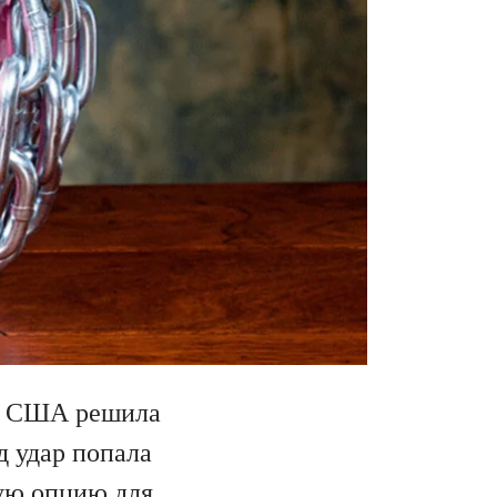
ам США решила
д удар попала
ую опцию для