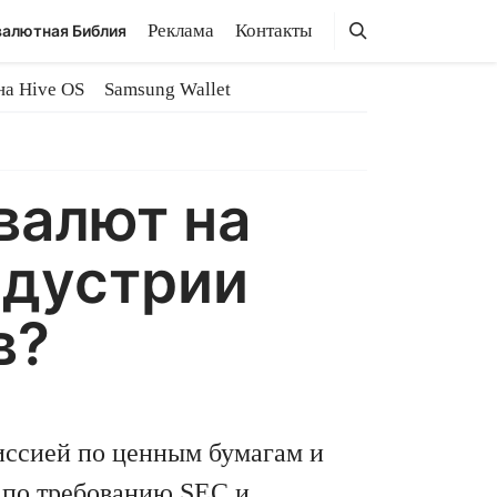
Поиск
Поиск
Реклама
Контакты
алютная Библия
на Hive OS
Samsung Wallet
валют на
ндустрии
в?
иссией по ценным бумагам и
 по требованию SEC и