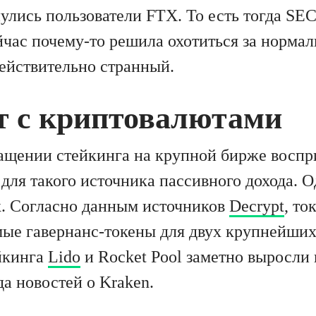
улись пользователи FTX. То есть тогда SE
ейчас почему-то решила охотиться за норма
действительно странный.
ет с криптовалютами
ащении стейкинга на крупной бирже восп
 для такого источника пассивного дохода. 
ак. Согласно данным источников
Decrypt
, то
мые гавернанс-токены для двух крупнейших
йкинга
Lido
и Rocket Pool заметно выросли 
а новостей о Kraken.