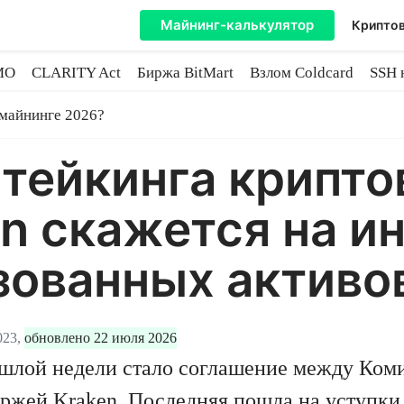
Майнинг-калькулятор
Криптов
MO
CLARITY Act
Биржа BitMart
Взлом Coldcard
SSH 
инге
 майнинге 2026?
стейкинга крипто
n скажется на и
зованных активо
023,
обновлено 22 июля 2026
ошлой недели стало соглашение между Ком
жей Kraken. Последняя пошла на уступки