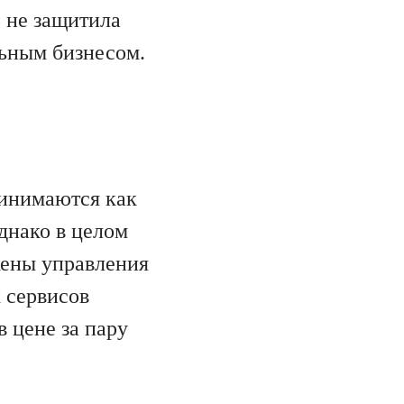
C не защитила
льным бизнесом.
ринимаются как
Однако в целом
кены управления
 сервисов
в цене за пару