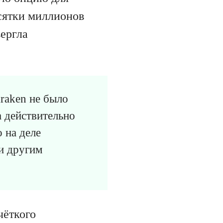
сятки миллионов
вергла
Kraken не было
а действительно
 на деле
и другим
чёткого