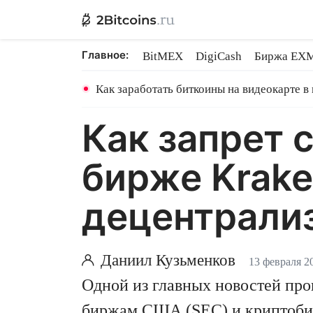
Главное:
BitMEX
DigiCash
Биржа EX
Ethereum на PoS
Shares в майн
Как заработать биткоины на видеокарте в
Как запрет 
бирже Krake
децентрали
Даниил Кузьменков
13 февраля 2
Одной из главных новостей пр
биржам США (SEC) и криптобир