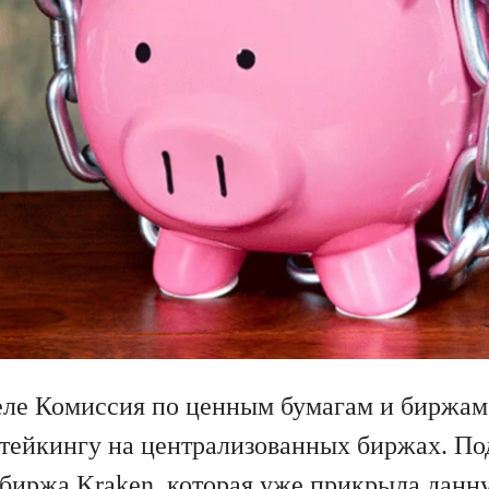
еле Комиссия по ценным бумагам и бирж
стейкингу на централизованных биржах. По
биржа Kraken, которая уже прикрыла данн