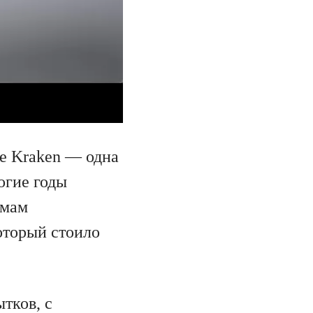
же Kraken — одна
огие годы
рмам
который стоило
тков, с