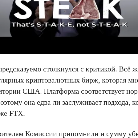
 предсказуемо столкнулся с критикой. Всё 
улярных криптовалютных бирж, которая мн
ритории США. Платформа соответствует но
оэтому она едва ли заслуживает подхода, 
же FTX.
авителям Комиссии припомнили и сумму убы