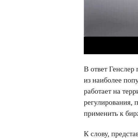
В ответ Генслер
из наиболее поп
работает на тер
регулирования, п
применить к бир
К слову, предст