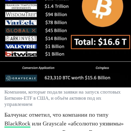
Компании, которые подали заявки на запуск спотовых
Биткоин-ETF в США, и объём активов под их
управлением
Балчунас отметил, что компании по типу
BlackRock
или Grayscale «абсолютно уязвимы»