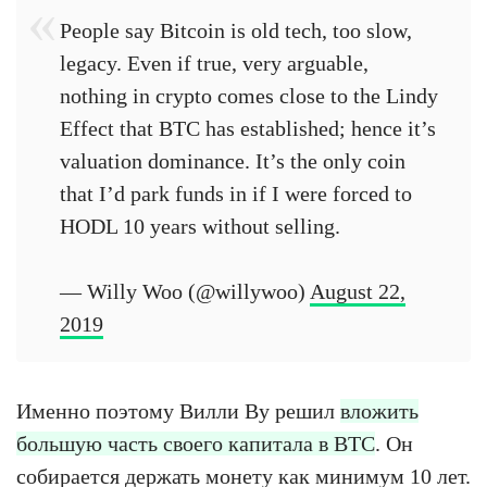
People say Bitcoin is old tech, too slow,
legacy. Even if true, very arguable,
nothing in crypto comes close to the Lindy
Effect that BTC has established; hence it’s
valuation dominance. It’s the only coin
that I’d park funds in if I were forced to
HODL 10 years without selling.
— Willy Woo (@willywoo)
August 22,
2019
Именно поэтому Вилли Ву решил
вложить
большую часть своего капитала в BTC
. Он
собирается держать монету как минимум 10 лет.