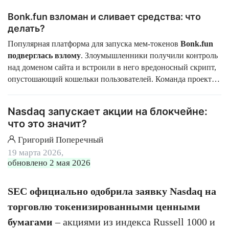
Bonk.fun взломан и сливает средства: что
делать?
Популярная платформа для запуска мем-токенов
Bonk.fun
подверглась взлому
. Злоумышленники получили контроль
над доменом сайта и встроили в него вредоносный скрипт,
опустошающий кошельки пользователей. Команда проекта
предупредила, что заходить на сайт и взаимодействовать с
ним нельзя до завершения расследования. Соответственно,
Nasdaq запускает акции на блокчейне:
инвесторам стоит проявить осторожность.
что это значит?
Григорий Поперечный
19 марта 2026,
обновлено 2 мая 2026
SEC официально одобрила заявку Nasdaq на
торговлю токенизированными ценными
бумагами
– акциями из индекса Russell 1000 и