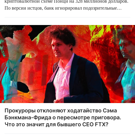
криптовалютной схеме Понци на 328 миллионов долларов.
По версии истцов, банк игнорировал подозрительные
транзакции и позволил компании Goliath Ventures
использовать свою инфраструктуру для сбора средств с
более чем 2 тысяч инвесторов. Подобные инциденты
традиционно бьют по репутации криптоиндустрии.
Прокуроры отклоняют ходатайство Сэма
Бэнкмана-Фрида о пересмотре приговора.
Что это значит для бывшего CEO FTX?