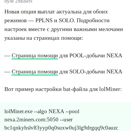
пуле 2Miners
Новая опция выплат актуальна для обоих
режимов — PPLNS и SOLO. Подробности
настроек вместе с другими важными мелочами
указаны на страницах помощи:
—
Страница помощи
для POOL-добычи NEXA
—
Страница помощи
для SOLO-добычи NEXA
Вот пример настройки bat-файла для lolMiner:
lolMiner.exe --algo NEXA --pool
nexa.2miners.com:5050 --user
bc1qnkyhslv83yyp0q0suxw0uj3lg9drgqq9c0auzc