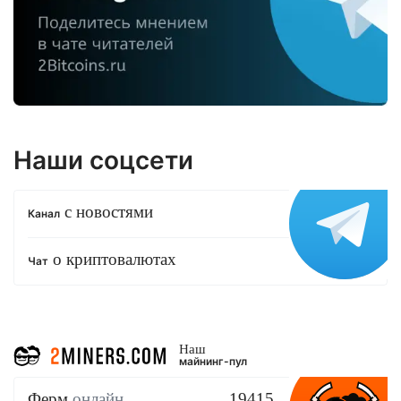
Наши соцсети
с новостями
Канал
о криптовалютах
Чат
Наш
майнинг-пул
Ферм
онлайн
19415