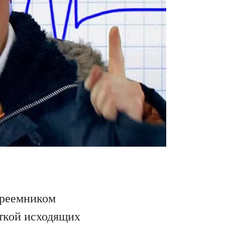
преемником
откой исходящих