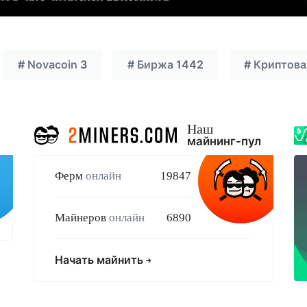
#
Novacoin
3
#
Биржа
1442
#
Криптов
Наш
майнинг-пул
Ферм
онлайн
19847
Майнеров
онлайн
6890
Начать майнить