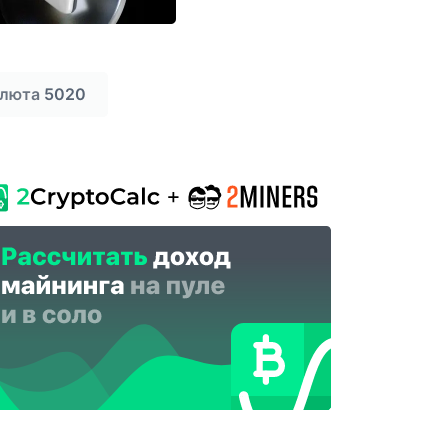
алюта
5020