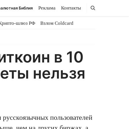
Поиск
Поиск
Реклама
Контакты
алютная Библия
Крипто-шлюз РФ
Взлом Coldcard
ткоин в 10
еты нельзя
и русскоязычных пользователей
ше, чем на других биржах, а