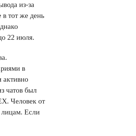
ывода из-за
 в тот же день
однако
о 22 июля.
ва.
ариями в
и активно
з чатов был
X. Человек от
 лицам. Если