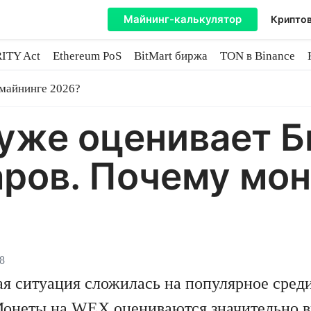
Майнинг-калькулятор
Криптов
ITY Act
Ethereum PoS
BitMart биржа
TON в Binance
ытие
 майнинге 2026?
же оценивает Би
ров. Почему мон
8
ая ситуация сложилась на популярное сред
неты на WEX оцениваются значительно вы