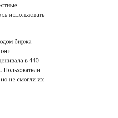
естные
сь использовать
водом биржа
 они
ценивала в 440
. Пользователи
но не смогли их