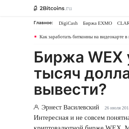
Главное:
DigiCash
Биржа EXMO
CLAR
Шары в майнинге
BitMEX закр
Как заработать биткоины на видеокарте в
Биржа WEX у
тысяч долла
вывести?
Эрнест Василевский
26 июля 201
Интересная и не совсем понятн
криптовалютной бирже WEX. Мо