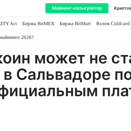
Майнинг-калькулятор
Криптов
ITY Act
Биржа BitMEX
Биржа BitMart
Взлом Coldcard
coin
 майнинге 2026?
оин может не ст
в Сальвадоре по
официальным пл