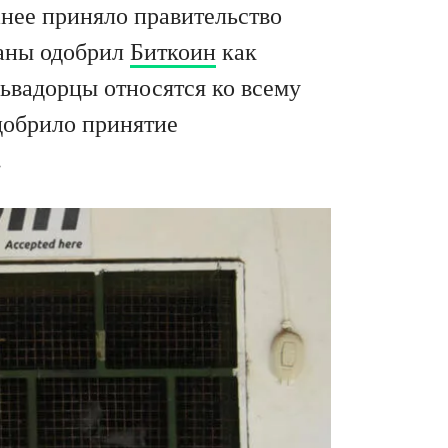
нее приняло правительство
раны одобрил
Биткоин
как
львадорцы относятся ко всему
добрило принятие
.