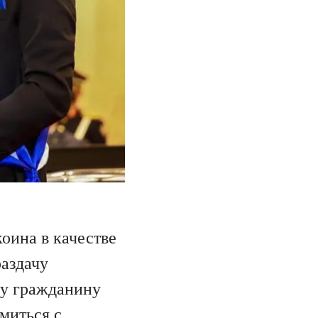
оина в качестве
аздачу
му гражданину
миться с