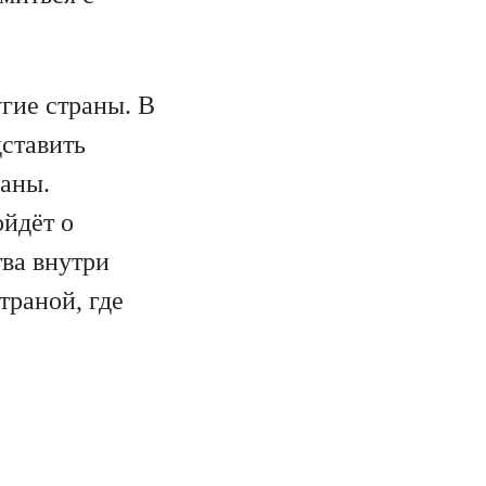
.
гие страны. В
ставить
раны.
ойдёт о
ва внутри
траной, где