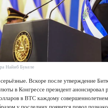
ра Найиб Букеле
серьёзные. Вскоре после утверждение Битк
люты в Конгрессе президент анонсировал р
долларов в BTC каждому совершеннолетне
бразом у последних появится повод познако