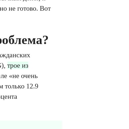
о не готово. Вот
роблема?
ражданских
G),
трое из
ле «не очень
 только 12.9
оцента