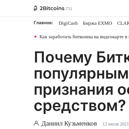
Главное:
DigiCash
Биржа EXMO
CLAR
Ethereum на PoS
Кредит на Bit
Как заработать биткоины на видеокарте в
Почему Битк
популярным 
признания 
средством?
Даниил Кузьменков
12 июля 2021