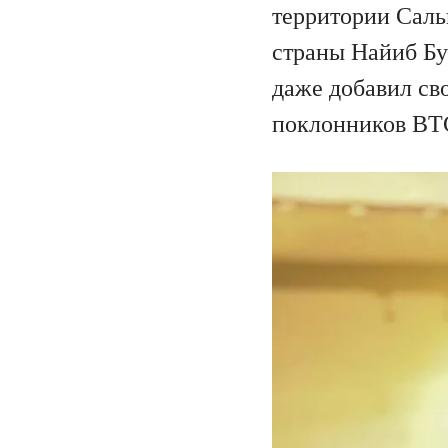
территории Сальв
страны Найиб Бу
даже добавил св
поклонников BTC,