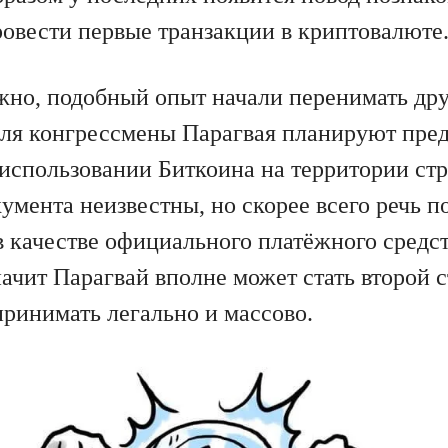
ровести первые транзакции в криптовалюте
жно, подобный опыт начали перенимать дру
юля конгрессмены Парагвая планируют пред
 использовании Биткоина на территории ст
мента неизвестны, но скорее всего речь п
 качестве официального платёжного средст
начит Парагвай вполне может стать второй с
принимать легально и массово.