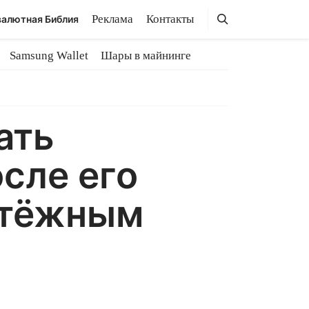
Поиск
Поиск
Реклама
Контакты
алютная Библия
Samsung Wallet
Шары в майнинге
ать
сле его
атёжным