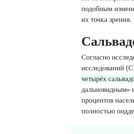
подобным измене
их точка зрения.
Сальвад
Согласно исслед
исследований (C
четырёх сальвад
дальновидным» и
процентов насел
полностью подде