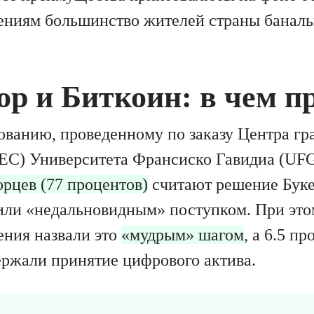
ниям большинство жителей страны банальн
ор и Биткоин: в чем п
ованию, проведенному по заказу Центра г
EC) Университета Франсиско Гавидиа (UF
орцев (77 процентов)
считают решение Буке
ли «недальновидным» поступком. При этом
ения назвали это
«мудрым» шагом
, а 6.5 пр
ржали принятие цифрового актива.