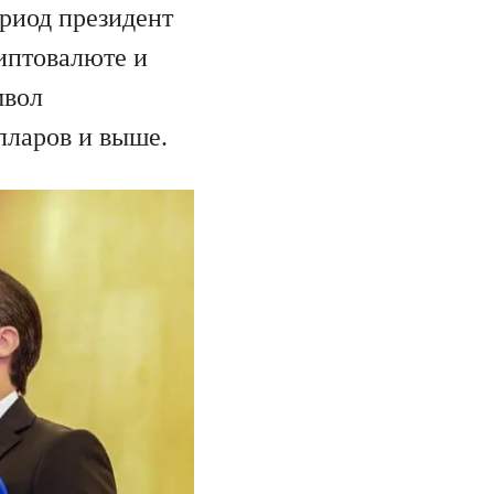
ериод президент
риптовалюте и
мвол
лларов и выше.