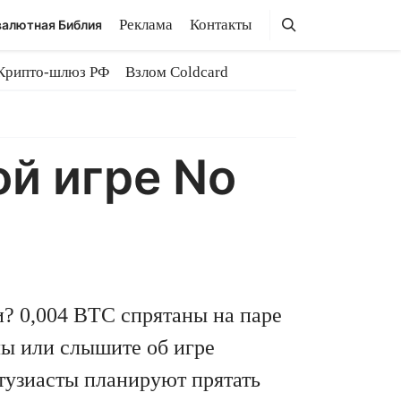
Поиск
Поиск
Реклама
Контакты
алютная Библия
Крипто-шлюз РФ
Взлом Coldcard
ой игре No
и? 0,004 BTC спрятаны на паре
лы или слышите об игре
нтузиасты планируют прятать