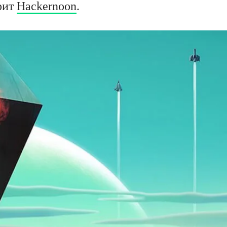
рит
Hackernoon
.