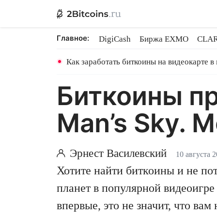
Главное:
DigiCash
Биржа EXMO
CLAR
Шары в майнинге
BitMEX закр
Как заработать биткоины на видеокарте в
Биткоины пр
Man’s Sky. 
Эрнест Василевский
10 августа 
Хотите найти биткоины и не по
планет в популярной видеоигре 
впервые, это не значит, что ва