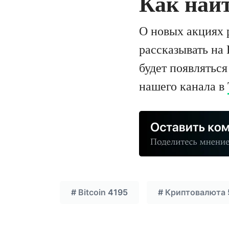
Как найт
О новых акциях 
рассказывать на 
будет появлятьс
нашего канала в
#
Bitcoin
4195
#
Криптовалюта