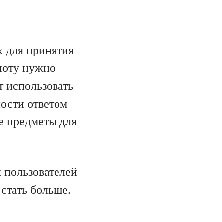
х для принятия
алюту нужно
т использовать
ности ответом
е предметы для
 пользователей
стать больше.