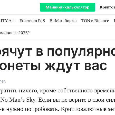
Майнинг-калькулятор
Криптов
ITY Act
Ethereum PoS
BitMart биржа
TON в Binance
ытие
 майнинге 2026?
ячут в популярн
Монеты ждут вас
2018
тратить ничего, кроме собственного времен
No Man’s Sky. Если вы не верите в свои си
м не нужно попробовать. Криптовалютные э