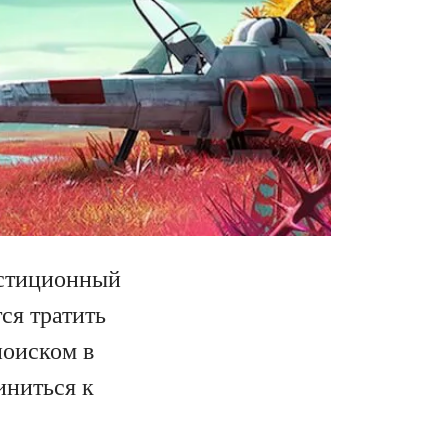
естиционный
ся тратить
поиском в
иниться к