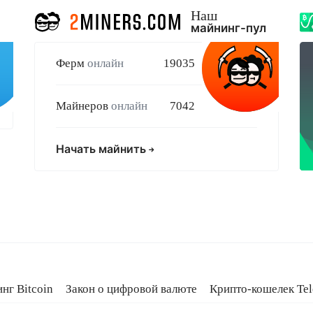
Наш
майнинг-пул
Ферм
онлайн
19035
Майнеров
онлайн
7042
Начать майнить
нг Bitcoin
Закон о цифровой валюте
Крипто-кошелек Te
Bitcoin
Крипто-шлюз России