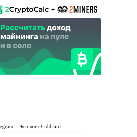
legram
Эксплойт Coldcard