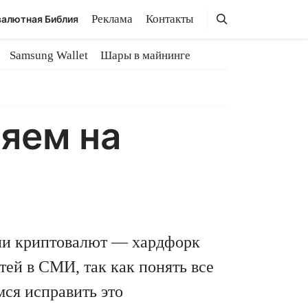
Поиск
Поиск
Реклама
Контакты
алютная Библия
Samsung Wallet
Шары в майнинге
яем на
рии криптовалют — хардфорк
тей в СМИ, так как понять все
мся исправить это