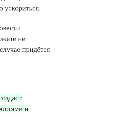
о ускориться.
овести
ожете не
случае придётся
создаст
ростями и