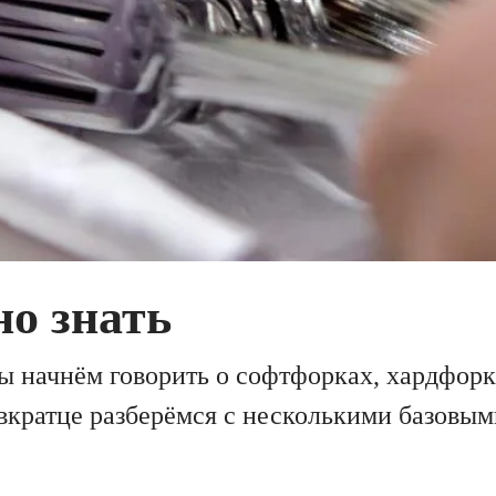
но знать
мы начнём говорить о софтфорках, хардфорк
 вкратце разберёмся с несколькими базовы