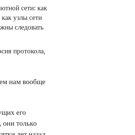
ютной сети: как
 как узлы сети
лжны следовать
рсия протокола,
чем нам вообще
ущих его
 они только
ятки лет назад.