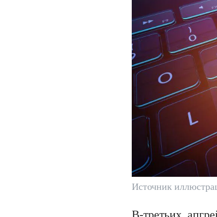
Источник иллюстрац
В-третьих, апгре