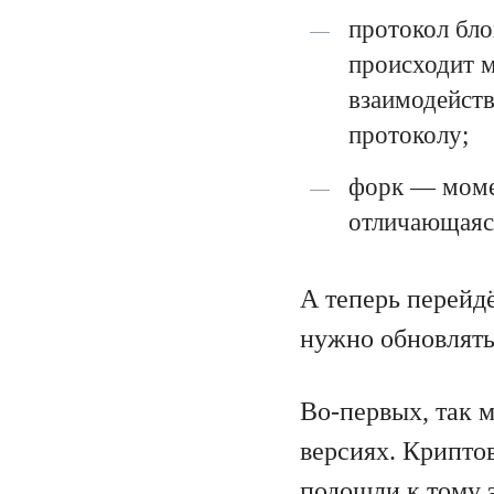
протокол бло
происходит м
взаимодейств
протоколу;
форк — момен
отличающаяся
А теперь перейд
нужно обновлять
Во-первых, так 
версиях. Крипто
подошли к тому э