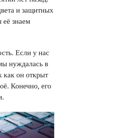
цвета и защитных
 её знаем
сть. Если у нас
мы нуждалась в
к как он открыт
оё. Конечно, его
и.