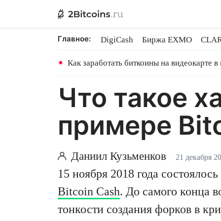
Главное:
DigiCash
Биржа EXMO
CLAR
Ethereum на PoS
Кредит на Bit
Как заработать биткоины на видеокарте в
Что такое х
примере Bit
Даниил Кузьменков
21 декабря 20
15 ноября 2018 года состоялос
Bitcoin Cash
. До самого конца 
тонкости создания форков в кр