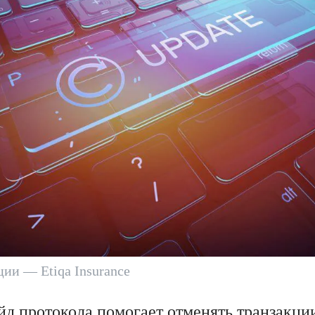
ии — Etiqa Insurance
йд протокола помогает отменять транзакции