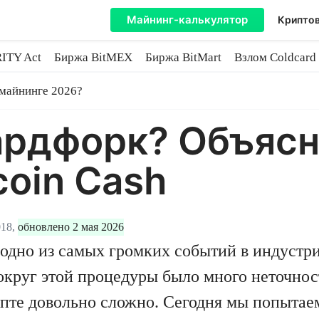
Майнинг-калькулятор
Криптов
ITY Act
Биржа BitMEX
Биржа BitMart
Взлом Coldcard
coin
 майнинге 2026?
ардфорк? Объясн
coin Cash
18,
обновлено 2 мая 2026
ь одно из самых громких событий в индуст
вокруг этой процедуры было много неточнос
ипте довольно сложно. Сегодня мы попытае