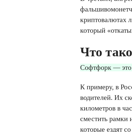
фальшивомонетчи
криптовалютах 
который «откаты
Что так
Софтфорк — это 
К примеру, в Ро
водителей. Их ск
километров в час
сместить рамки и
которые ездят со