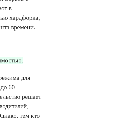
от в
ью хардфорка,
ента времени.
имостью.
 режима для
 до 60
тельство решает
 водителей,
Однако, тем кто