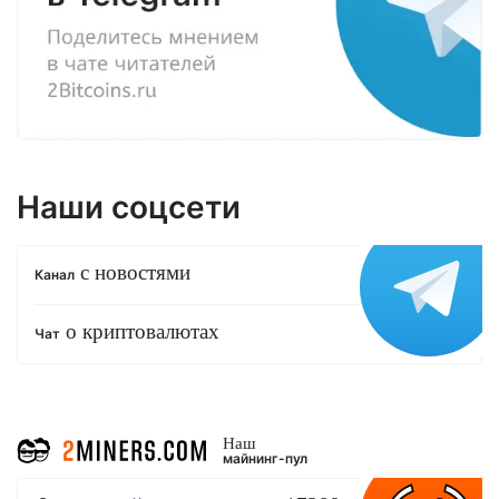
Наши соцсети
с новостями
Канал
о криптовалютах
Чат
Наш
майнинг-пул