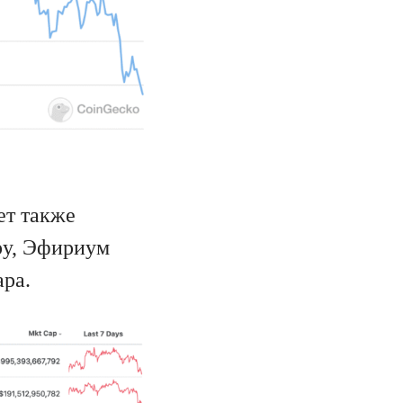
ет также
ру, Эфириум
ара.