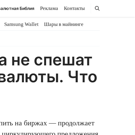
Поиск
Поиск
Реклама
Контакты
алютная Библия
Samsung Wallet
Шары в майнинге
а не спешат
овалюты. Что
упить на биржах — продолжает
циркулирующего предложения