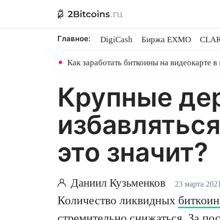
Главное:
DigiCash
Биржа EXMO
CLAR
Ethereum на PoS
Кредит на Bit
Как заработать биткоины на видеокарте в
Крупные де
избавляться
это значит?
Даниил Кузьменков
23 марта 202
Количество ликвидных
биткоин
стремительно снижаться. За по