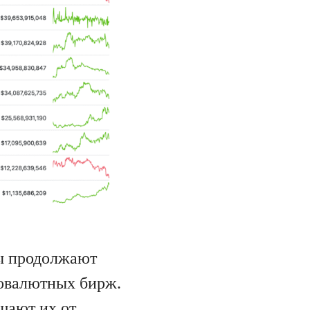
ры продолжают
товалютных бирж.
щают их от