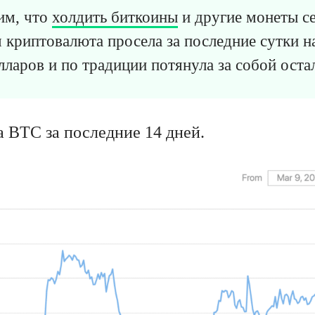
им, что
холдить биткоины
и другие монеты се
я криптовалюта просела за последние сутки н
лларов и по традиции потянула за собой оста
а BTC за последние 14 дней.