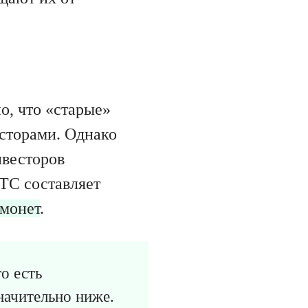
о, что «старые»
сторами. Однако
нвесторов
TC составляет
 монет
.
о есть
начительно ниже.