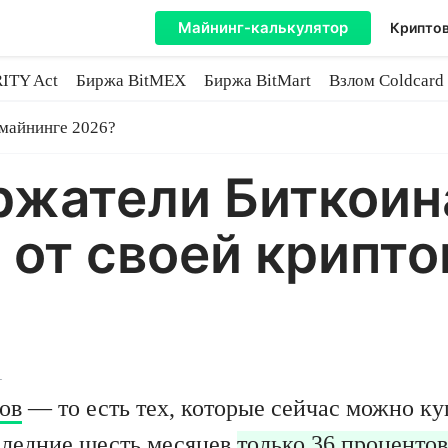
Майнинг-калькулятор
Криптов
ITY Act
Биржа BitMEX
Биржа BitMart
Взлом Coldcard
coin
 майнинге 2026?
ржатели Биткоин
 от своей крипт
1
ов
— то есть тех, которые сейчас можно к
следние шесть месяцев
только 36 процентов