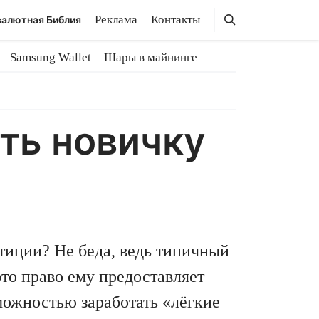
Поиск
Поиск
Реклама
Контакты
алютная Библия
Samsung Wallet
Шары в майнинге
ать новичку
стиции? Не беда, ведь типичный
это право ему предоставляет
можностью заработать «лёгкие