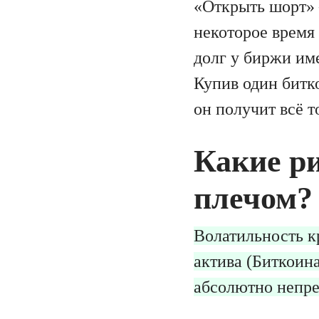
«Открыть шорт» 
некоторое время 
долг у биржи име
Купив один битко
он получит всё т
Какие ри
плечом?
Волатильность к
актива (Биткоин
абсолютно непре