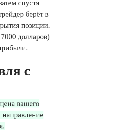
затем спустя
трейдер берёт в
крытия позиции.
 7000 долларов)
 прибыли.
вля с
 цена вашего
ё направление
я.