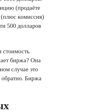
зицию (продаёте
 (плюс комиссия)
чти 500 долларов
я стоимость
лает биржа? Она
ном случае это
в обратно. Биржа
ых