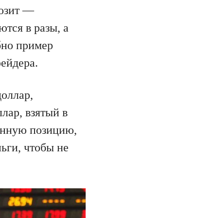
позит —
тся в разы, а
бно пример
ейдера.
доллар,
лар, взятый в
линную позицию,
ньги, чтобы не