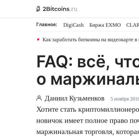
Главное:
DigiCash
Биржа EXMO
CLAR
Ethereum на PoS
Кредит на Bit
Как заработать биткоины на видеокарте в
FAQ: всё, ч
о маржинал
Даниил Кузьменков
5 ноября 2018
Хотите стать криптомиллионером
новичок имеет полное право поч
маржинальная торговля, котора