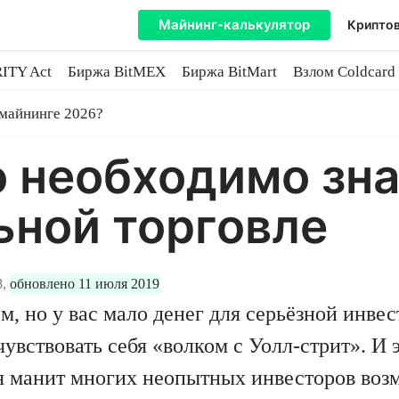
Майнинг-калькулятор
Криптов
ITY Act
Биржа BitMEX
Биржа BitMart
Взлом Coldcard
coin
 майнинге 2026?
то необходимо зн
ьной торговле
,
обновлено 11 июля 2019
, но у вас мало денег для серьёзной инве
увствовать себя «волком с Уолл-стрит». И 
я манит многих неопытных инвесторов воз