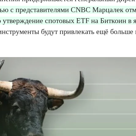
вью с представителями CNBC Марцалек отм
 утверждение спотовых ETF на Биткоин в ян
инструменты будут привлекать ещё больше