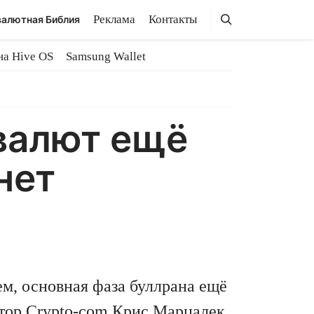
Поиск
Поиск
Реклама
Контакты
алютная Библия
на Hive OS
Samsung Wallet
валют ещё
нет
ем, основная фаза буллрана ещё
тор Crypto-com Крис Марцалек.