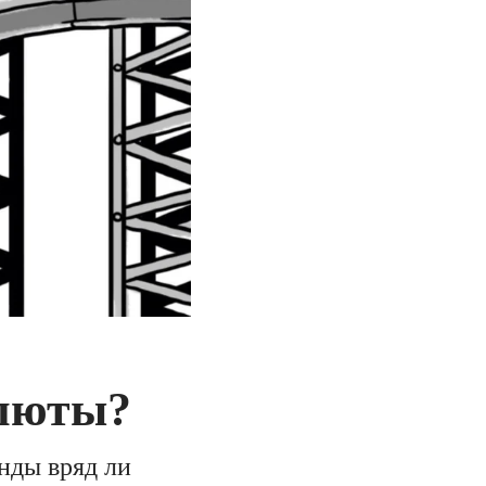
алюты?
нды вряд ли