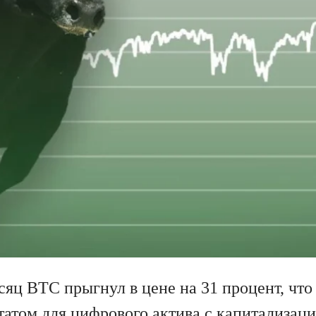
яц BTC прыгнул в цене на 31 процент, что
атом для цифрового актива с капитализаци