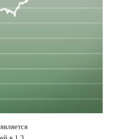
 является
ей в 1.3