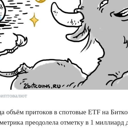
риптовалют
да объём притоков в спотовые ETF на Битко
 метрика преодолела отметку в 1 миллиард 