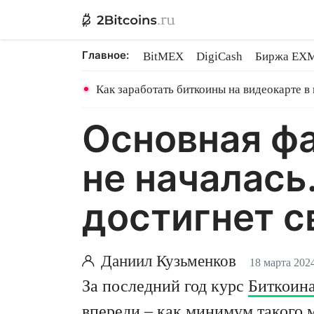
Главное:
BitMEX
DigiCash
Биржа EX
Ethereum на PoS
Shares в майн
Как заработать биткоины на видеокарте в
Основная фа
не началась
достигнет с
Даниил Кузьменков
18 марта 202
За последний год курс
Биткоин
впереди – как минимум такого 