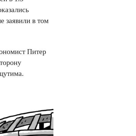
оказались
е заявили в том
кономист Питер
сторону
щутима.