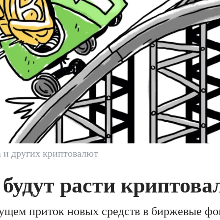
а и других криптовалют
 будут расти криптов
ущем приток новых средств в биржевые фо