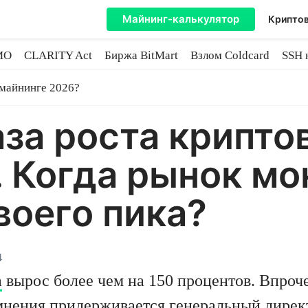
Майнинг-калькулятор
Криптов
MO
CLARITY Act
Биржа BitMart
Взлом Coldcard
SSH 
инге
 майнинге 2026?
за роста крипто
. Когда рынок мо
воего пика?
4
а
вырос более чем на 150 процентов. Впроч
мнения придерживается генеральный дирек