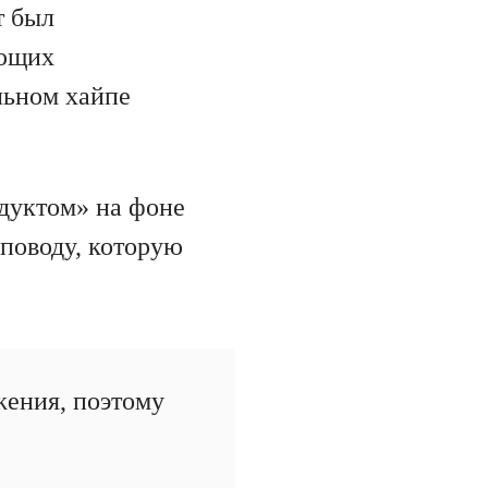
т был
ующих
льном хайпе
дуктом» на фоне
поводу, которую
жения, поэтому