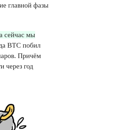
ние главной фазы
а сейчас мы
гда BTC побил
ларов. Причём
и через год