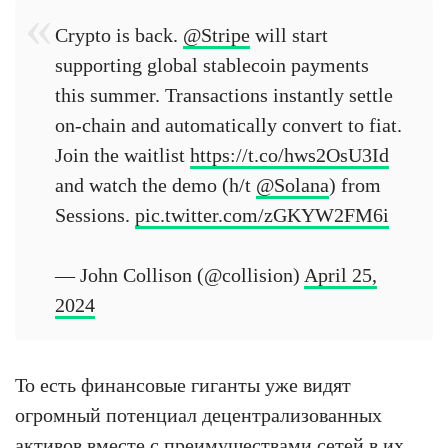
Crypto is back.
@Stripe
will start
supporting global stablecoin payments
this summer. Transactions instantly settle
on-chain and automatically convert to fiat.
Join the waitlist
https://t.co/hws2OsU3Id
and watch the demo (h/t
@Solana
) from
Sessions.
pic.twitter.com/zGKYW2FM6i
— John Collison (@collision)
April 25,
2024
То есть финансовые гиганты уже видят
огромный потенциал децентрализованных
активов вместе с преимуществами сетей в их