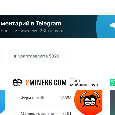
#
Криптовалюта
5020
Наш
майнинг-пул
Ферм
онлайн
18358
Майнеров
онлайн
7101