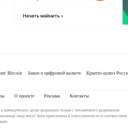
Начать майнить
нг Bitcoin
Закон о цифровой валюте
Крипто-шлюз Росс
oldcard
Кредит на Bitcoin
ры
О проекте
Реклама
Контакты
 в коммерческих целях разрешено только с письменного разрешения
виновные лица могут быть привлечены к ответственности в соответствии
ации.