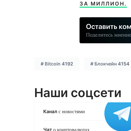
ЗА МИЛЛИОН.
#
Bitcoin
4192
#
Блокчейн
4154
Наши соцсети
Канал
с новостями
Чат
о криптовалютах