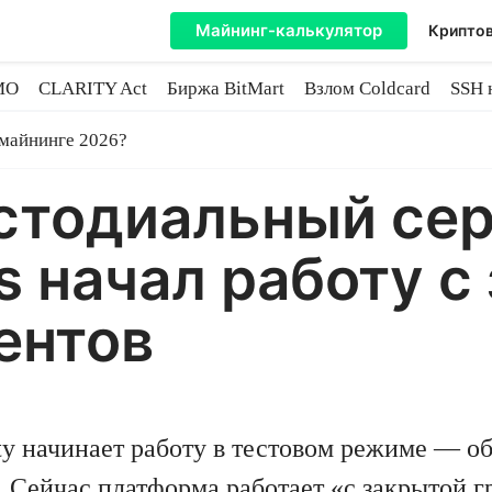
Майнинг-калькулятор
Криптов
MO
CLARITY Act
Биржа BitMart
Взлом Coldcard
SSH 
инге
 майнинге 2026?
астодиальный серв
ts начал работу 
ентов
ity начинает работу в тестовом режиме — о
ets. Сейчас платформа работает «с закрыто