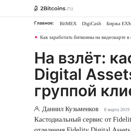
Главное:
BitMEX
DigiCash
Биржа EX
Ethereum на PoS
Shares в майн
Как заработать биткоины на видеокарте в
На взлёт: к
Digital Asse
группой кли
Даниил Кузьменков
8 марта 2019
Кастодиальный сервис от Fidel
отделения Fidelity Digital Ass