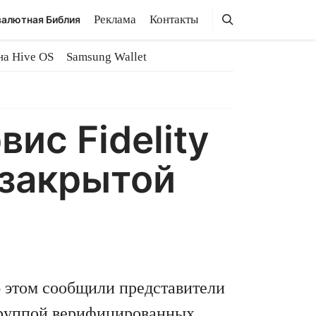
Поиск
Поиск
Реклама
Контакты
алютная Библия
на Hive OS
Samsung Wallet
ис Fidelity
с закрытой
б этом сообщили представители
й группой верифицированных