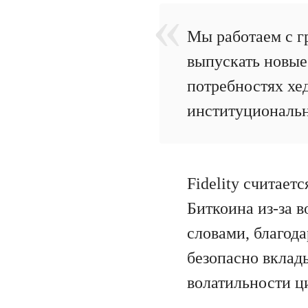
Мы работаем с г
выпускать новые
потребностях хе
институциональн
Fidelity считает
Биткоина из-за 
словами, благод
безопасно вклады
волатильности ц