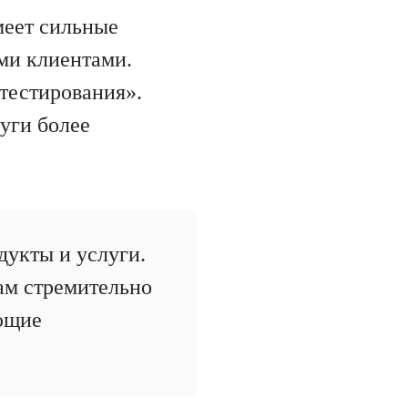
меет сильные
ми клиентами.
тестирования».
луги более
дукты и услуги.
ам стремительно
ющие