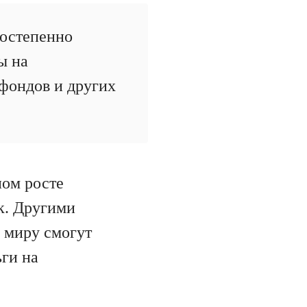
постепенно
ы на
фондов и других
ном росте
к. Другими
 миру смогут
ьги на