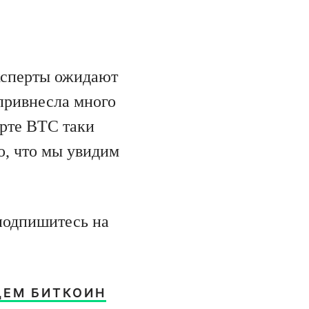
ксперты ожидают
 привнесла много
арте BTC таки
о, что мы увидим
подпишитесь на
ДЕМ БИТКОИН