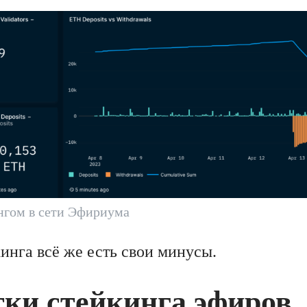
нгом в сети Эфириума
инга всё же есть свои минусы.
тки стейкинга эфиров