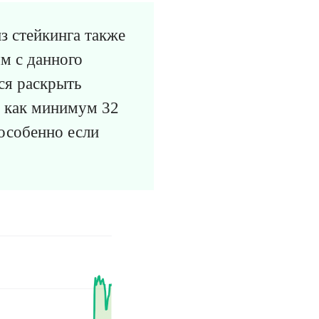
з стейкинга также
м с данного
ся раскрыть
а как минимум 32
особенно если