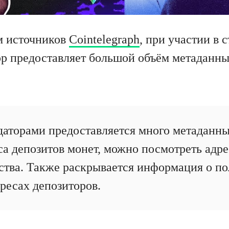
м источников
Cointelegraph
, при участии в 
р предоставляет большой объём метаданных
даторами предоставляется много метаданн
са депозитов монет, можно посмотреть адре
ства. Также раскрывается информация о по
ресах депозиторов.