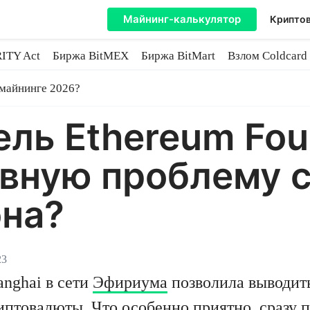
Майнинг-калькулятор
Криптов
ITY Act
Биржа BitMEX
Биржа BitMart
Взлом Coldcard
coin
 майнинге 2026?
ль Ethereum Fou
вную проблему 
она?
23
nghai в сети
Эфириума
позволила выводить
иптовалюты. Что особенно приятно, сразу 