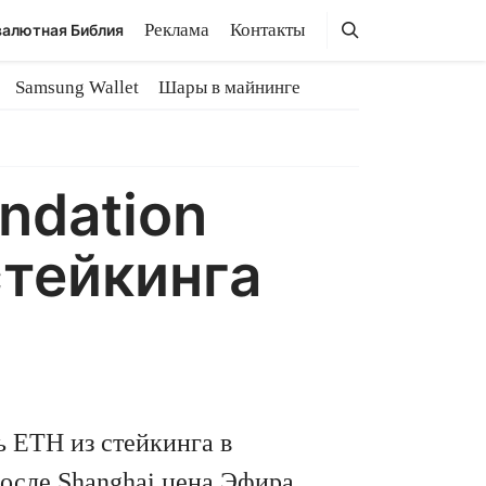
Поиск
Поиск
Реклама
Контакты
алютная Библия
Samsung Wallet
Шары в майнинге
ndation
стейкинга
 ETH из стейкинга в
после Shanghai цена Эфира