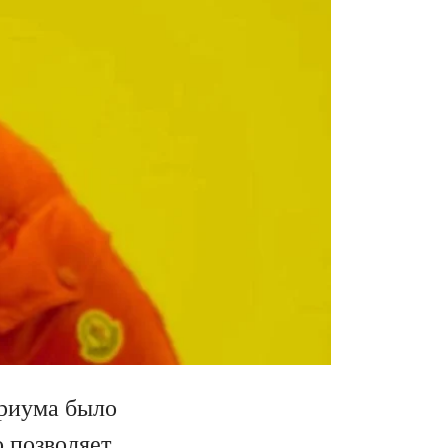
ириума было
 позволяет