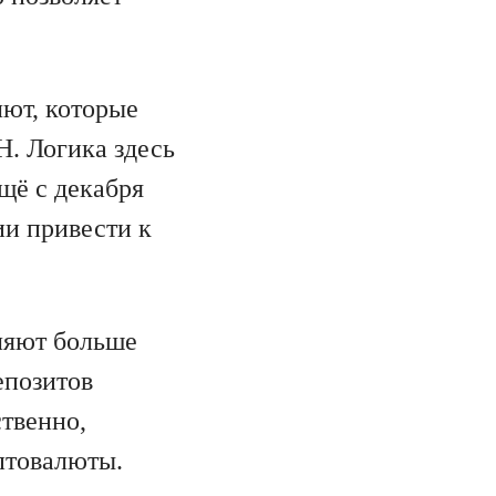
лют, которые
H. Логика здесь
щё с декабря
ии привести к
вляют больше
епозитов
ственно,
птовалюты.