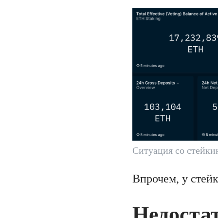
Ситуация со стейки
Впрочем, у стейк
Недоста