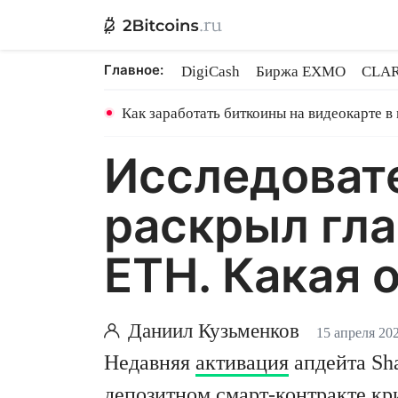
Главное:
DigiCash
Биржа EXMO
CLAR
Ethereum на PoS
Кредит на Bit
Как заработать биткоины на видеокарте в
Исследовате
раскрыл гла
ETH. Какая 
Даниил Кузьменков
15 апреля 20
Недавняя
активация
апдейта Sha
депозитном смарт-контракте кр