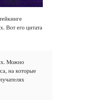
стейкинге
. Вот его цитата
ых. Можно
са, на которые
лучателях