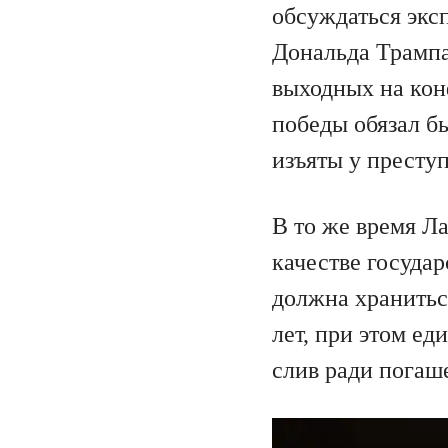
обсуждаться экс
Дональда Трампа
выходных на кон
победы обязал б
изъяты у престу
В то же время Л
качестве государ
должна хранитьс
лет, при этом е
слив ради погаш