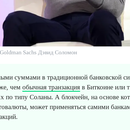
 Goldman Sachs Дэвид Соломон
ными суммами в традиционной банковской си
же, чем
обычная транзакция
в Биткоине или т
х по типу Соланы. А блокчейн, на основе ко
товалюты, может применяться самими банкам
акций.