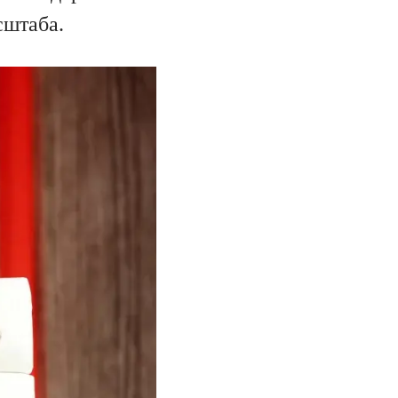
сштаба.