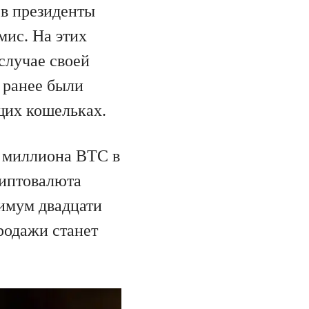
 в президенты
мис. На этих
 случае своей
 ранее были
щих кошельках.
1 миллиона BTC в
риптовалюта
имум двадцати
родажи станет