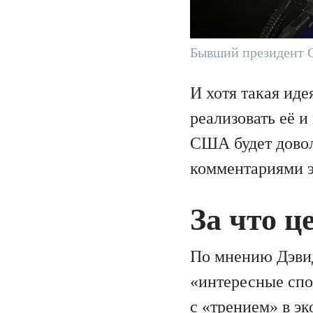
Бывший президент 
И хотя такая ид
реализовать её 
США будет довол
комментариями э
За что ц
По мнению Дэвид
«интересные спо
с «трением» в э