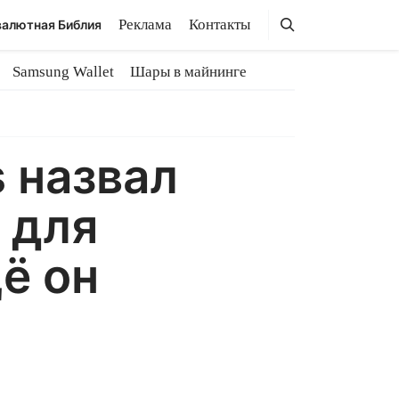
Поиск
Поиск
Реклама
Контакты
алютная Библия
Samsung Wallet
Шары в майнинге
 назвал
 для
ё он