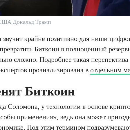
США Дональд Трамп
ея звучит крайне позитивно для ниши цифро
и превратить Биткоин в полноценный резерв
ьно сложно. Подробнее такая перспектива 
кспертов проанализирована в
отдельном м
енят Биткоин
а Соломона, у технологии в основе крипт
собы применения», ведь она может пригоди
кономике. Под этим термином подразумеваю