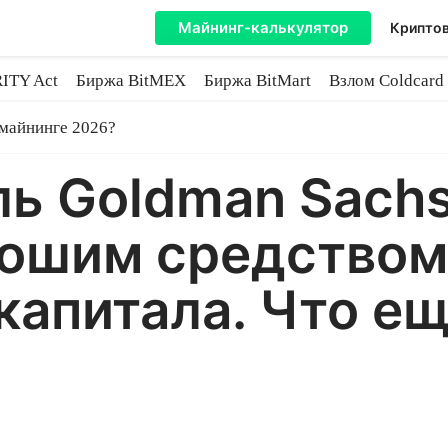
Майнинг-калькулятор
Криптов
ITY Act
Биржа BitMEX
Биржа BitMart
Взлом Coldcard
coin
 майнинге 2026?
ь Goldman Sachs
рошим средством
капитала. Что ещ