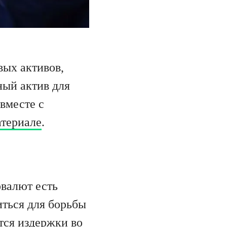
вых активов,
ный актив для
вместе с
атериале
.
овалют есть
ться для борьбы
тся издержки во