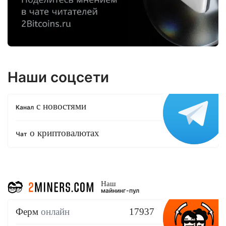
Наши соцсети
с новостями
Канал
о криптовалютах
Чат
Наш
майнинг-пул
Ферм
онлайн
17937