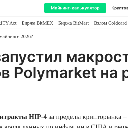
Майнинг-калькулятор
Криптов
ITY Act
Биржа BitMEX
Биржа BitMart
Взлом Coldcard
coin
 майнинге 2026?
 запустил макрос
в Polymarket на 
онтракты HIP-4
за пределы крипторынка – 
я вроде данных по инфляции в США и реше