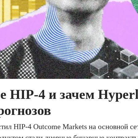
е HIP-4 и зачем Hyperl
рогнозов
стил HIP-4 Outcome Markets на основной се
одуктом стали дневные бинарные контракты