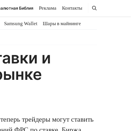
Поиск
Поиск
Реклама
Контакты
алютная Библия
Samsung Wallet
Шары в майнинге
тавки и
рынке
теперь трейдеры могут ставить
ний ФРС по ставке. Биржа