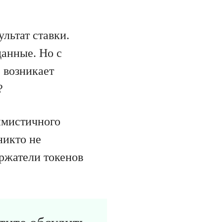
ультат ставки.
данные. Но с
 возникает
?
имистичного
никто не
ержатели токенов