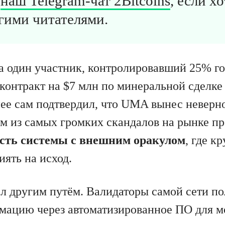
в
наш Telegram-чат 2Bitcoins
, если х
гими читателями.
да один участник, контролировавший 25% 
контракт на $7 млн по минеральной сделке
нее сам подтвердил, что UMA вынес неверн
им из самых громких скандалов на рынке пр
сть системы с внешним оракулом
, где к
иять на исход.
ёл другим путём. Валидаторы самой сети п
ацию через автоматизированное ПО для м