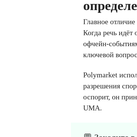
определ
Главное отличие 
Когда речь идёт 
офчейн-событиям
ключевой вопрос
Polymarket испо
разрешения споро
оспорит, он прин
UMA.