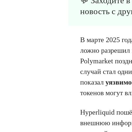
💬 Заходите 
новость с дру
В марте 2025 го
ложно разрешил 
Polymarket позд
случай стал одн
показал
уязвимо
токенов могут вл
Hyperliquid пош
внешнюю информ