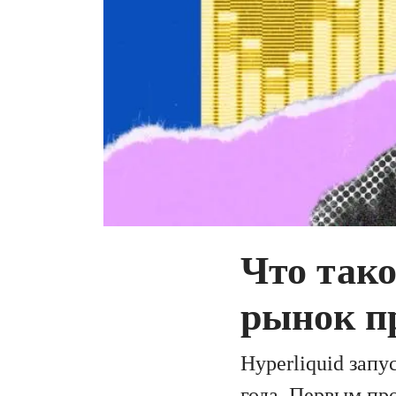
Что тако
рынок п
Hyperliquid запу
года. Первым пр