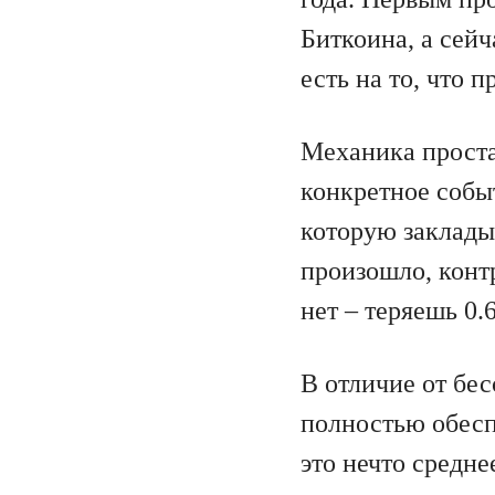
Биткоина, а сей
есть на то, что 
Механика проста
конкретное событ
которую заклады
произошло, конт
нет – теряешь 0
В отличие от бе
полностью обеспе
это нечто средн