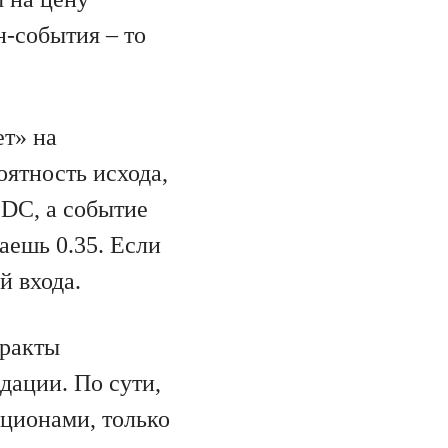
н-события – то
ет» на
оятность исхода,
SDC, а событие
аешь 0.35. Если
й входа.
тракты
дации. По сути,
ционами, только