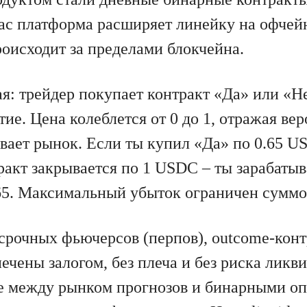
час платформа расширяет линейку на офчей
происходит за пределами блокчейна.
я: трейдер покупает контракт «Да» или «Н
ие. Цена колеблется от 0 до 1, отражая вер
вает рынок. Если ты купил «Да» по 0.65 U
ракт закрывается по 1 USDC – ты зарабатыв
.65. Максимальный убыток ограничен суммо
ссрочных фьючерсов (перпов), outcome-кон
чены залогом, без плеча и без риска ликви
ее между рынком прогнозов и бинарными оп