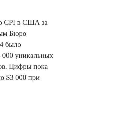
ю CPI в США за
ным Бюро
-4 было
4 000 уникальных
зов. Цифры пока
о $3 000 при