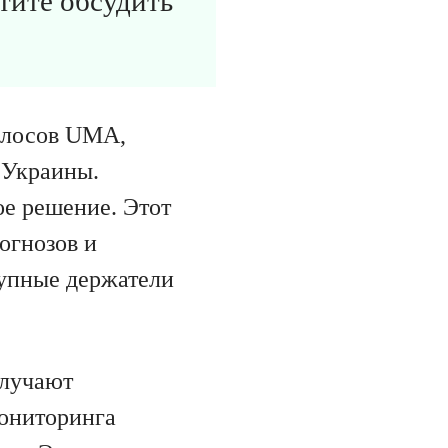
отите обсудить
голосов UMA,
 Украины.
ое решение. Этот
огнозов и
рупные держатели
олучают
ониторинга