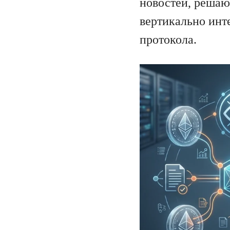
новостей, решают
вертикально инт
протокола.