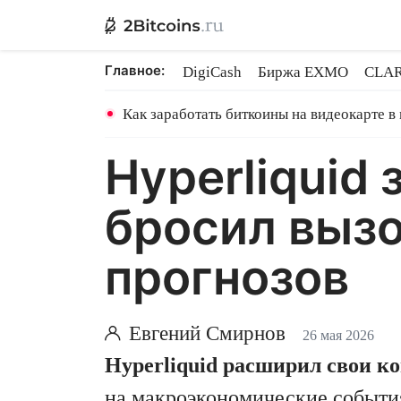
Главное:
DigiCash
Биржа EXMO
CLAR
Ethereum на PoS
Кредит на Bit
Как заработать биткоины на видеокарте в
Hyperliquid
бросил вызо
прогнозов
Евгений Смирнов
26 мая 2026
Hyperliquid расширил свои к
на макроэкономические событи