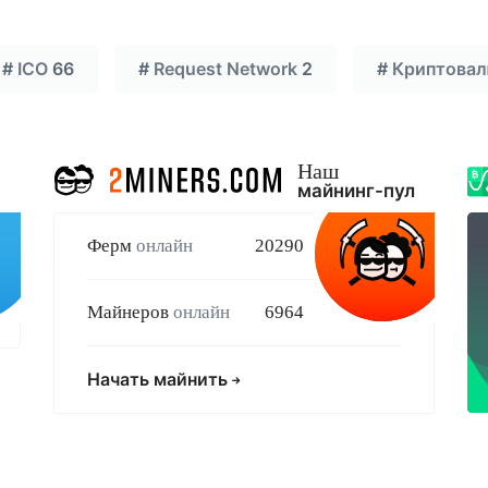
#
ICO
66
#
Request Network
2
#
Криптова
Наш
майнинг-пул
Ферм
онлайн
20290
Майнеров
онлайн
6964
Начать майнить