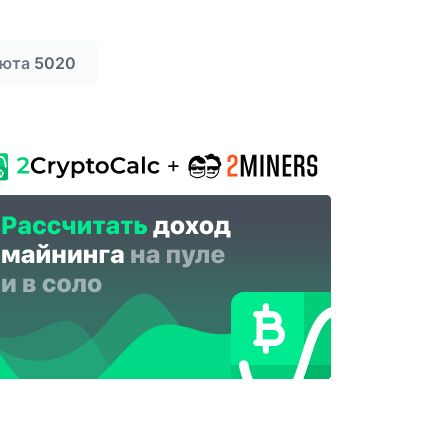
люта
5020