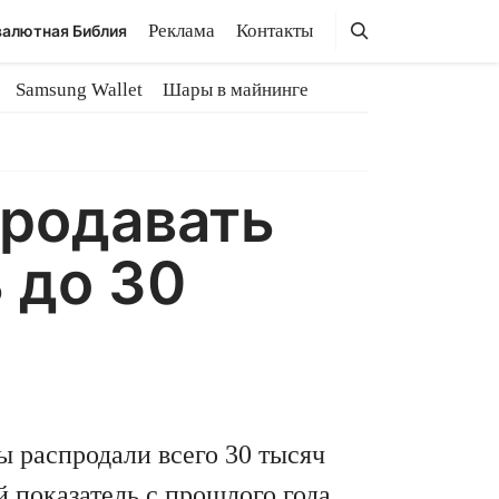
Поиск
Поиск
Реклама
Контакты
алютная Библия
Samsung Wallet
Шары в майнинге
продавать
 до 30
ы распродали всего 30 тысяч
 показатель с прошлого года.