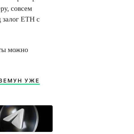
ру, совсем
 залог ETH с
еты можно
УЗЕМУН УЖЕ