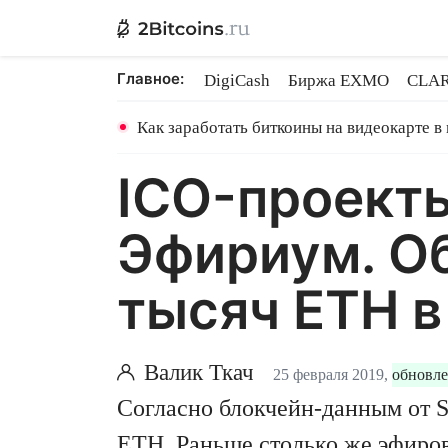
Главное:
DigiCash
Биржа EXMO
CLAR
Ethereum на PoS
Кредит на Bit
Как заработать биткоины на видеокарте в
ICO-проект
Эфириум. О
тысяч ETH в
Валик Ткач
25 февраля 2019,
обновле
Согласно блокчейн-данным от S
ETH
. Раньше столько же эфиро