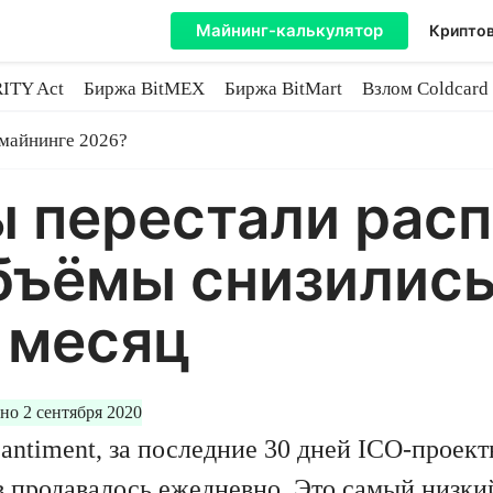
Майнинг-калькулятор
Криптов
ITY Act
Биржа BitMEX
Биржа BitMart
Взлом Coldcard
coin
 майнинге 2026?
ы перестали рас
бъёмы снизились
 месяц
но 2 сентября 2020
antiment, за последние 30 дней ICO-проект
в продавалось ежедневно. Это самый низкий