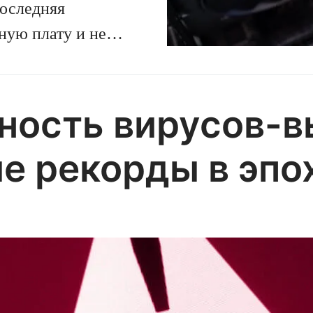
Последняя
ную плату и не
охлаждения с двумя
чем примечательна
рность вирусов-
е рекорды в эпо