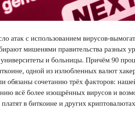
исло атак с использованием вирусов-вымога
ыбирают мишенями правительства разных у
 университеты и больницы. Причём 90 про
Биткоине, одной из излюбленных валют хаке
и обязаны сочетанию трёх факторов: наше
ению всё более изощрённых вирусов и воз
 платят в биткоине и других криптовалютах