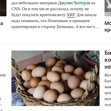
дал небольшое интервью
Джулии Чаттерли
на
CNN. Он в том числе рассказал, почему не
будет покупать криптовалюту
XRP
. Для начала
надо понимать, что Помплиано в принципе
ла
Мо
ориентирован в сторону Биткоина. А вот насчёт
кр
монеты компании Ripple он настроен
скептически – якобы в ней нет никакой
движущей силы и ценности.
Би
ко
н
ров
Кол
бал
мак
це
о
мон
–
точ
 в