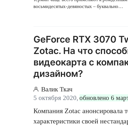
восьмидесятых-девяностых – буквально
взрослели на технологиях. Время идёт,
поколения стареют и сменяются, и
на подхо
тот переломный момент, когда люди помоло
начнут наследовать сбережения своих предк
GeForce RTX 3070 Tw
Zotac. На что спосо
видеокарта с компа
дизайном?
Валик Ткач
5 октября 2020,
обновлено 6 мар
Компания Zotac анонсировала 
характеристики своей нестанда