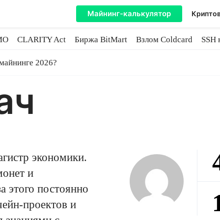
Майнинг-калькулятор
Криптов
MO
CLARITY Act
Биржа BitMart
Взлом Coldcard
SSH 
инге
 майнинге 2026?
ач
магистр экономики.
монет и
а этого постоянно
чейн-проектов и