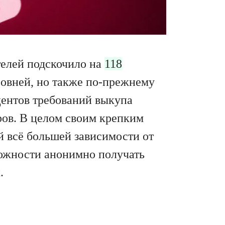
телей подскочило на
118
ровней, но также по-прежнему
центов требований выкупа
ров. В целом своим крепким
й всё большей зависимости от
можности анонимно получать
.