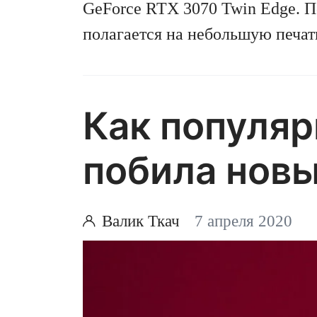
GeForce RTX 3070 Twin Edge. 
полагается на небольшую печат
менее компактное решение для 
вентиляторами. Рассказываем, 
эта модель.
Как популя
побила новы
Валик Ткач
7 апреля 2020