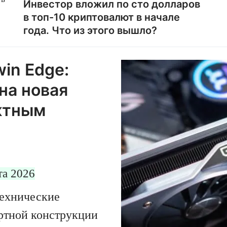
Инвестор вложил по сто долларов
в топ-10 криптовалют в начале
года. Что из этого вышло?
де
же
ов
.
in Edge:
бна новая
ктным
та 2026
технические
ртной конструкции