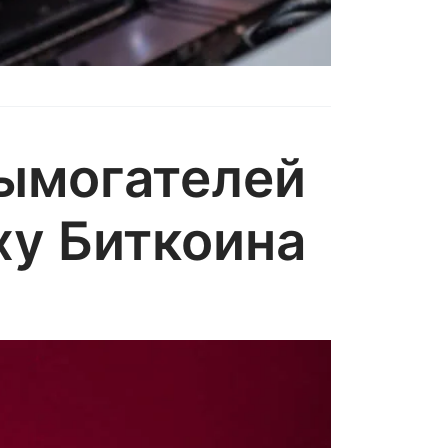
вымогателей
ху Биткоина