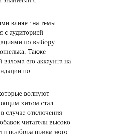
 знаниями с
ми влияет на темы
я с аудиторией
дациями по выбору
ошелька. Также
 взлома его аккаунта на
ендации по
которые волнуют
тоящим хитом стал
 в случае отключения
обавок читатели высоко
ти подбора приватного