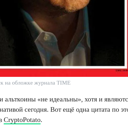
ск на обложке журнала TIME
и альткоины «не идеальны», хотя и являют
ативой сегодня. Вот ещё одна цитата по эт
 в
CryptoPotato
.