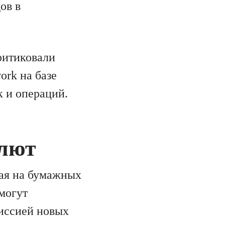
ов в
ритиковали
ork на базе
к и операций.
алют
ная на бумажных
 могут
иссией новых