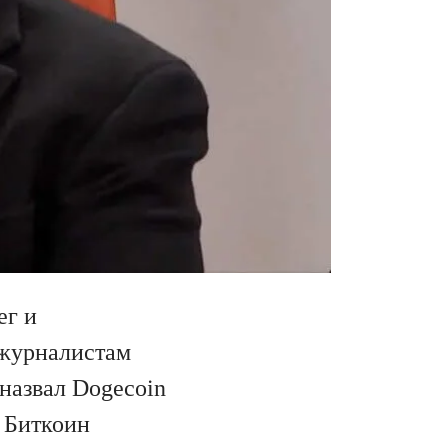
ег и
 журналистам
 назвал Dogecoin
 Биткоин