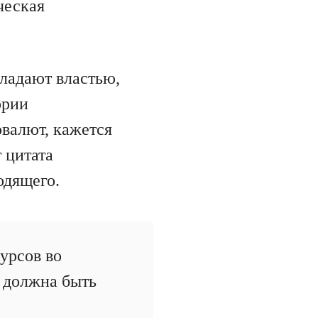
ческая
бладают властью,
ории
овалют, кажется
 цитата
одящего.
урсов во
х должна быть