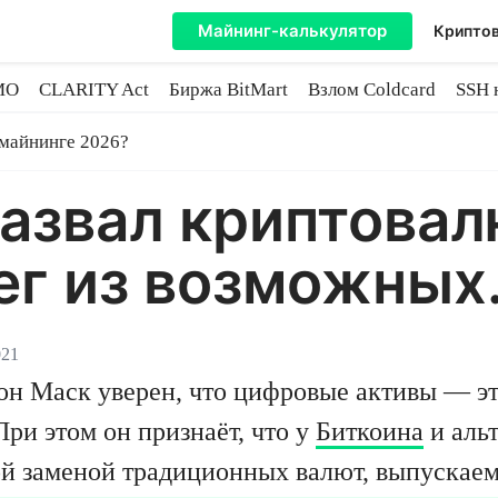
Майнинг-калькулятор
Криптов
MO
CLARITY Act
Биржа BitMart
Взлом Coldcard
SSH 
инге
 майнинге 2026?
назвал криптова
ег из возможных
021
он Маск уверен, что цифровые активы — эт
ри этом он признаёт, что у
Биткоина
и альт
ной заменой традиционных валют, выпуска