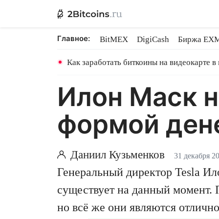
Главное:
BitMEX
DigiCash
Биржа EX
Ethereum на PoS
Shares в майн
Как заработать биткоины на видеокарте в
Илон Маск 
формой ден
Даниил Кузьменков
31 декабря 2
Генеральный директор Tesla Ил
существует на данный момент. П
но всё же они являются отлич