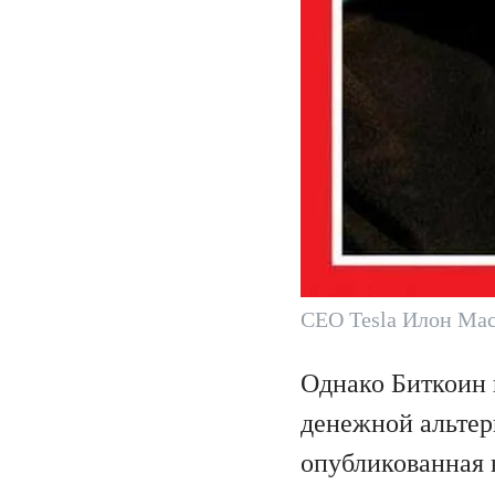
CEO Tesla Илон Ма
Однако Биткоин 
денежной альтерн
опубликованная