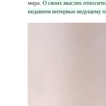
мира.
О своих мыслях относите
недавнем интервью ведущему п