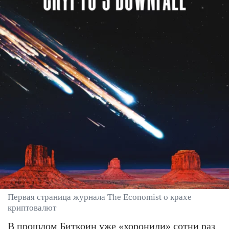
Первая страница журнала The Economist о крахе
криптовалют
В прошлом Биткоин уже «хоронили» сотни раз