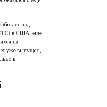
t оказался среди
работает под
FTC) в США, ещё
ихся на
ket уже выпущен,
льно в
б