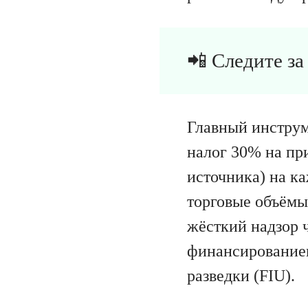
📲 Следите з
Главный инструм
налог 30% на пр
источника) на к
торговые объёмы
жёсткий надзор 
финансированием
разведки (FIU).