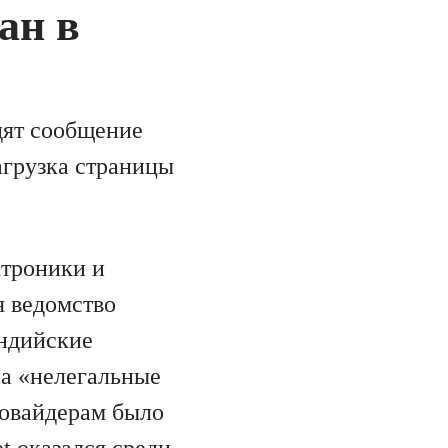
ан в
дят сообщение
загрузка страницы
ктроники и
я ведомство
индийские
на «нелегальные
ровайдерам было