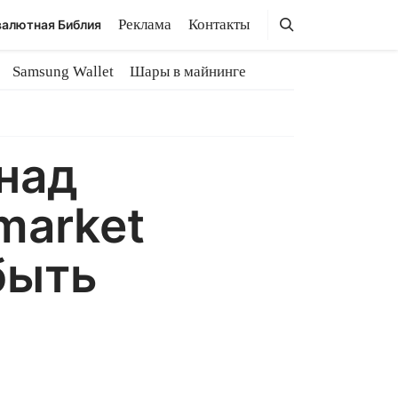
Поиск
Поиск
Реклама
Контакты
алютная Библия
Samsung Wallet
Шары в майнинге
над
market
быть