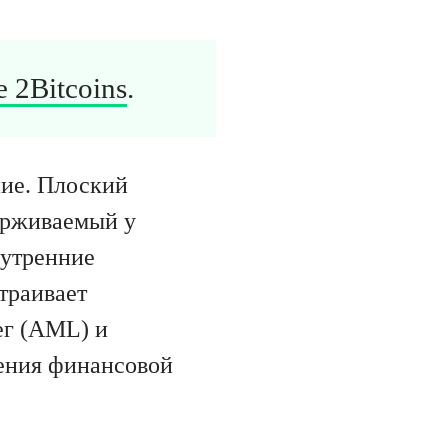
 2Bitcoins
.
ние. Плоский
ерживаемый у
нутренние
траивает
ег (AML) и
ения финансовой