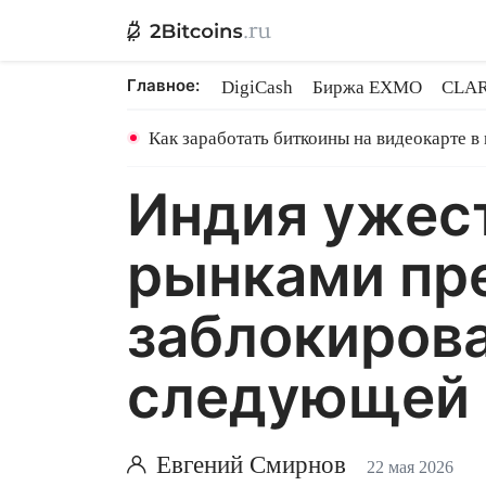
Главное:
DigiCash
Биржа EXMO
CLAR
Ethereum на PoS
Кредит на Bit
Как заработать биткоины на видеокарте в
Индия ужест
рынками пре
заблокирова
следующей
Евгений Смирнов
22 мая 2026