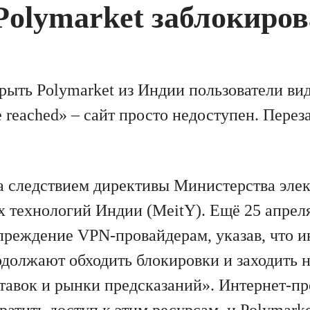
olymarket заблокиров
рыть Polymarket из Индии пользователи ви
 be reached» – сайт просто недоступен. Пере
а следствием директивы Министерства эле
технологий Индии (MeitY). Ещё 25 апрел
преждение VPN-провайдерам, указав, что 
одолжают обходить блокировки и заходить 
тавок и рынки предсказаний». Интернет-п