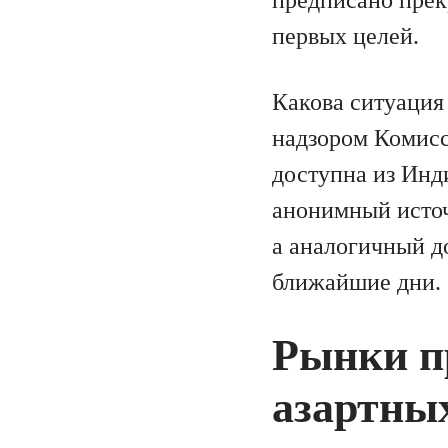
предписано прекр
первых целей.
Какова ситуация 
надзором Комис
доступна из Инд
анонимный источ
а аналогичный до
ближайшие дни.
Рынки пр
азартных