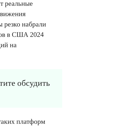
ят реальные
движения
ы резко набрали
ров в США 2024
ций на
отите обсудить
таких платформ