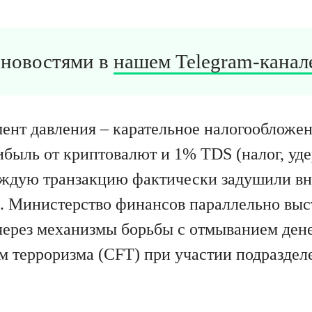
а новостями в
нашем Telegram-канале
ент давления – карательное налогообложе
ибыль от криптовалют и 1% TDS (налог, уд
аждую транзакцию фактически задушили в
. Министерство финансов параллельно выс
через механизмы борьбы с отмыванием ден
 терроризма (CFT) при участии подраздел