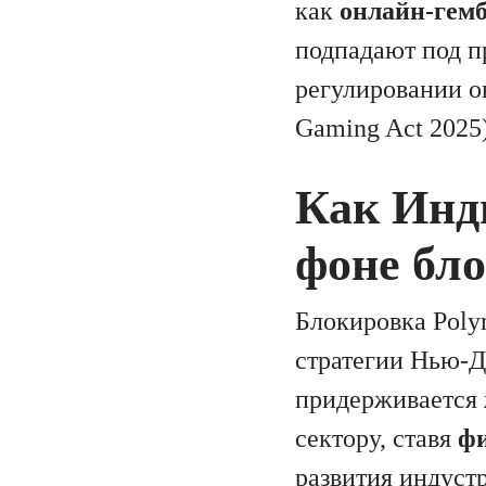
как
онлайн-гем
подпадают под п
регулировании он
Gaming Act 2025)
Как Инд
фоне бл
Блокировка Poly
стратегии Нью-Д
придерживается
сектору, ставя
фи
развития индуст