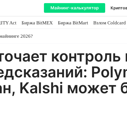
Майнинг-калькулятор
Криптов
ITY Act
Биржа BitMEX
Биржа BitMart
Взлом Coldcard
coin
 майнинге 2026?
очает контроль 
дсказаний: Poly
н, Kalshi может 