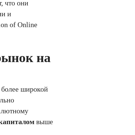
т, что они
ии и
on of Online
рынок на
ь более широкой
ельно
алютному
 капиталом
выше