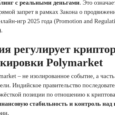
блинг с реальными деньгами
. Это означае
рямой запрет в рамках Закона о продвижен
лайн-игр 2025 года (Promotion and Regulati
.
ия регулирует крипто
окировки Polymarket
market – не изолированное событие, а част
ели. Индийское правительство последоват
 жёсткой позиции по отношению к криптов
нансовую стабильность и контроль над
рии.