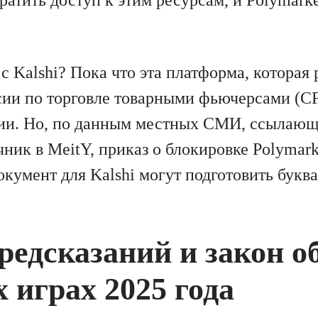
атить доступ к этим ресурсам, и Polymarke
с Kalshi? Пока что эта платформа, которая 
сии по торговле товарными фьючерсами (C
ии. Но, по данным местных СМИ, ссылающ
ник в MeitY, приказ о блокировке Polymar
кумент для Kalshi могут подготовить буква
едсказаний и закон о
 играх 2025 года