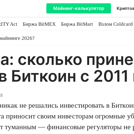
Майнинг-калькулятор
Криптов
ITY Act
Биржа BitMEX
Биржа BitMart
Взлом Coldcard
coin
 майнинге 2026?
: сколько прине
в Биткоин с 2011
18
никак не решались инвестировать в Биткоин
та приносит своим инвесторам огромные уб
ит туманным — финансовые регуляторы не