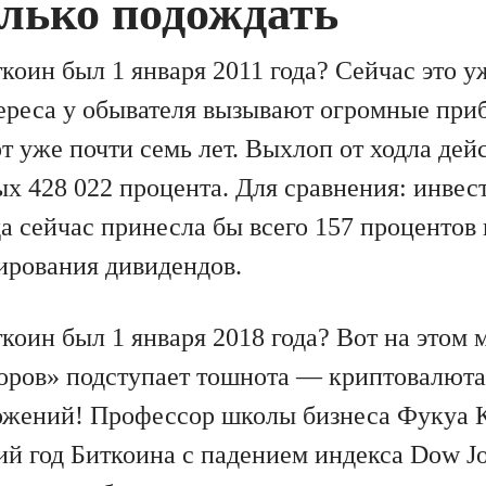
олько подождать
коин был 1 января 2011 года? Сейчас это у
ереса у обывателя вызывают огромные приб
т уже почти семь лет. Выхлоп от ходла дей
х 428 022 процента. Для сравнения: инвес
да сейчас принесла бы всего 157 процентов
ирования дивидендов.
коин был 1 января 2018 года? Вот на этом 
оров» подступает тошнота — криптовалюта
ожений! Профессор школы бизнеса Фукуа 
ий год Биткоина с падением индекса Dow Jo