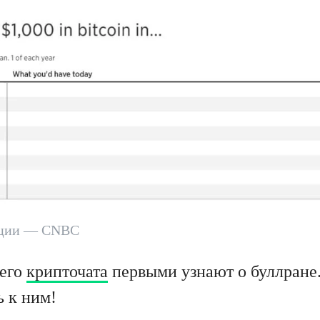
ации — CNBC
его
крипточата
первыми узнают о буллране
 к ним!