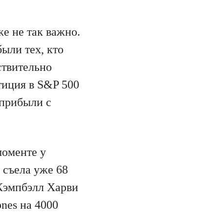
же не так важно.
ыли тех, кто
ствительно
тиция в S&P 500
 прибыли с
моменте у
 съела уже 68
Кэмпбэлл Харви
nes на 4000