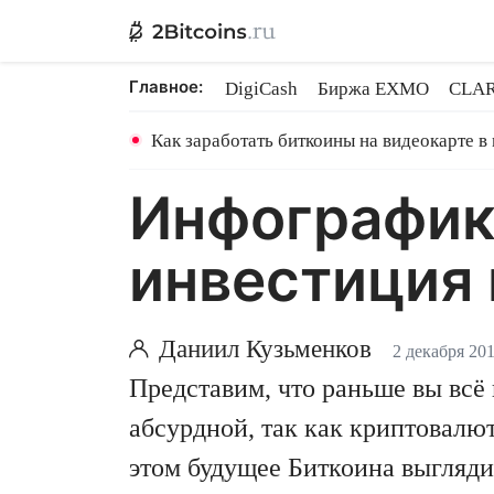
Главное:
DigiCash
Биржа EXMO
CLAR
Ethereum на PoS
Кредит на Bit
Как заработать биткоины на видеокарте в
Инфографика
инвестиция 
Даниил Кузьменков
2 декабря 20
Представим, что раньше вы всё 
абсурдной, так как криптовалю
этом будущее Биткоина выгляд