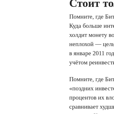
Стоит т
Помните, где Бит
Куда больше инт
холдит монету во
неплохой — целы
в январе 2011 го
учётом реинвест
Помните, где Бит
«поздних инвест
процентов их вл
сравнивает худш