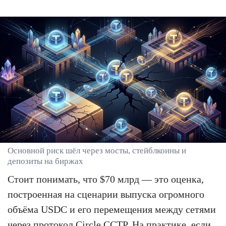
Основной риск шёл через мосты, стейблкоины и
депозиты на биржах
Стоит понимать, что $70 млрд — это оценка,
построенная на сценарии выпуска огромного
объёма USDC и его перемещения между сетями
через протокол Circle CCTP. На практике, если