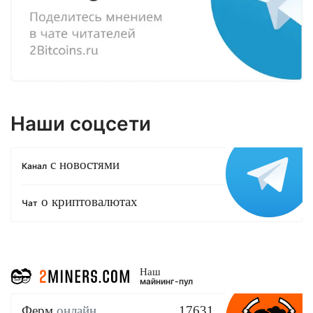
Наши соцсети
с новостями
Канал
о криптовалютах
Чат
Наш
майнинг-пул
Ферм
онлайн
17631